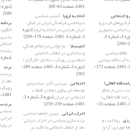
1401، صفحه 63-88]
109]
و اجتماعی
اتحادیه اروپا
آسیب شناسی
زادی‌های فردی و
دیپلماسی فرهنگی ایران در قبال
برنامه
ون اساسی جمهوری
ایران هراسی در اتحادیه اروپا
[دوره
الگوی ب
[دوره 3، شماره 3،
3، شماره 1، 1401، صفحه 179-199]
پذیری 
اسلامی 
اتمیسم"
بازخوانی شرایط فرهنگی
رشته ف
نظام سیاسی
و ساختاری در انقلاب (تحلیلی
شماره 3، 1401، صفحه 65-83]
 آیت الله بهشتی
انتقادی بر رویکرد ساختار-کارگزار)
[دوره 3، شماره 3، 1401، صفحه 171-
[دوره 3، شماره 4، 1401، صفحه 289-
برند
ت
302]
برندسا
بعد از 
ی(مدظله العالی)
اجتماعی
بررسی تأثیر سیاستهای
رویکرد
ت دینی از منظر
توسعه ای پهلوی دوم بر طبقات
1401، صفحه 89-116]
 (مد ظله العالی)
اجتماعی در ایران
[دوره 3، شماره 1،
[دوره 3، شماره 3، 1401، صفحه 25-
1401، صفحه 239-259]
برندسا
شناسی 
احزاب ایرانی
تبیین جامعه شناسی
ایرانی 
زدی
روحانیت و
برندسازی سیاسی در احزاب ایرانی
بر روی
ه موردی: آرا و
بعد از انقلاب اسلامی با تاکید بر