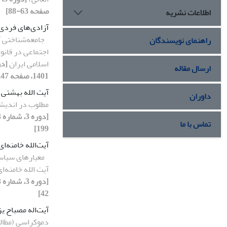
صفحه 63-88]
اطلاعات نشریه
آزادی‌های فردی 
جامعه‌شناختی آ
راهنمای نویسندگان
اجتماعی در قان
اسلامی ایران
ارسال مقاله
1401، صفحه 247-266]
آیت الله بهشتی
داوران
مطلوب در اندیشه
تماس با ما
199]
آیت‌الله خامنه‌ا
معیارهای سیاس
آیت الله خامنه‌ای
42]
آیت‌اله مصباح ی
دموکراسی (مطالع