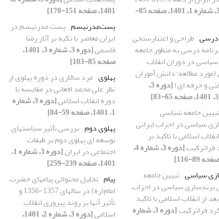
[دوره 3، شماره 1، 1401، صفحه 85-
1401، صفحه 151-170]
پست‌مدرنیسم
پست مدرنیسم در
 درسی
طراحی و اعتبارسنجی
ایران معاصر با تکیه بر آثار رضا
رنامه درسی به منظور جامعه
قاسمی
[دوره 3، شماره 3، 1401،
سیاسی در دوران انقلاب
صفحه 85-103]
(مورد مطالعه: دانش آموزان
پهلوی
مرد سالاری در دوره پهلوی از
نی و حرفه ای)
[دوره 3،
نظر علی محمد افغانی در مقایسه با
دوره انقلاب اسلامی
[دوره 3، شماره
بیین جامعه شناسی
1، 1401، صفحه 59-84]
زی سیاسی در احزاب ایرانی
پهلوی دوم
بررسی تأثیر سیاستهای
انقلاب اسلامی با تاکید بر
توسعه ای پهلوی دوم بر طبقات
 فراترکیب
[دوره 3، شماره 4،
اجتماعی در ایران
[دوره 3، شماره 1،
1401، صفحه 239-259]
زی سیاسی
تبیین جامعه
پیام
تحلیل محتوائی پیامهای حضرت
برندسازی سیاسی در احزاب
امام(ره) در سالهای 1357-1356 و
بعد از انقلاب اسلامی با تاکید
تأثیر آنها بر روند پیروزی انقلاب
کرد فراترکیب
[دوره 3، شماره
اسلامی
[دوره 3، شماره 2، 1401،