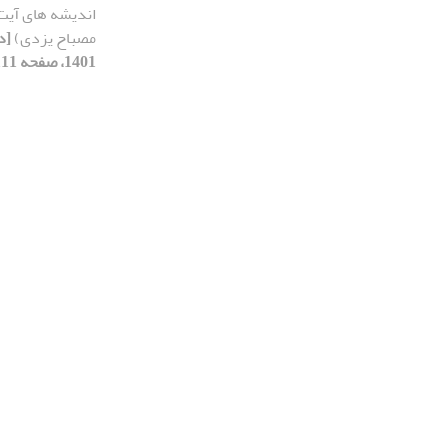
اندیشه های آیت
مصباح یزدی)
1401، صفحه 111-131]