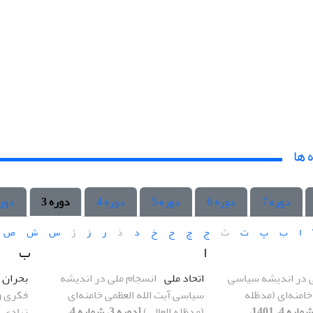
 ها
دوره 7
دوره 6
دوره 5
دوره 4
دوره 3
دوره
ا
ب
پ
ت
ث
ج
چ
ح
خ
د
ذ
ر
ز
ژ
س
ش
ص
ا
ب
ی در اندیشه سیاسی
اتحاد ملی
انسجام ملی در اندیشه
بحران ا
خامنه‌ای (مدظله
سیاسی آیت الله العظمی خامنه‌ای
فکری و
[دوره 3، شماره 4، 1401،
(مدظله العالی)
[دوره 3، شماره 4،
نهادی در ا