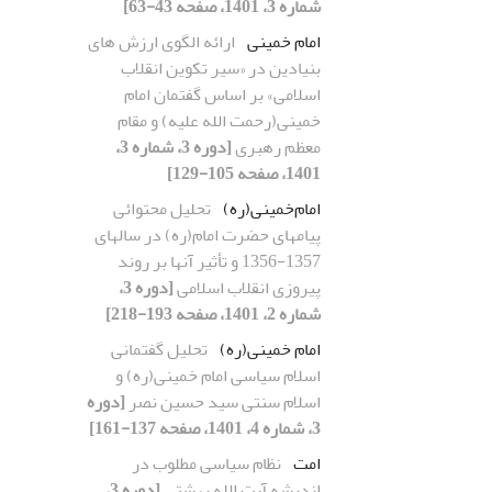
شماره 3، 1401، صفحه 43-63]
امام خمینی
ارائه الگوی ارزش های
بنیادین در «سیر تکوین انقلاب
اسلامی» بر اساس گفتمان امام
خمینی(رحمت الله علیه) و مقام
معظم رهبری
[دوره 3، شماره 3،
1401، صفحه 105-129]
امام‌خمینی(ره)
تحلیل محتوائی
پیامهای حضرت امام(ره) در سالهای
1357-1356 و تأثیر آنها بر روند
پیروزی انقلاب اسلامی
[دوره 3،
شماره 2، 1401، صفحه 193-218]
امام خمینی(ره)
تحلیل گفتمانی
اسلام سیاسی امام خمینی(ره) و
اسلام سنتی سید حسین نصر
[دوره
3، شماره 4، 1401، صفحه 137-161]
امت
نظام سیاسی مطلوب در
اندیشه آیت الله بهشتی
[دوره 3،