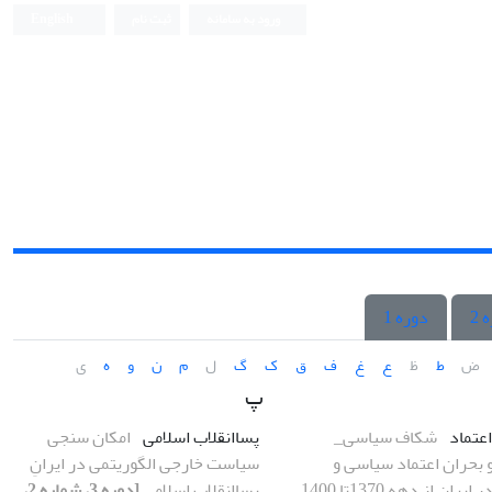
ورود به سامانه
ثبت نام
English
 2
دوره 1
ض
ط
ظ
ع
غ
ف
ق
ک
گ
ل
م
ن
و
ه
ی
پ
عتماد
شکاف سیاسی_
پساانقلاب اسلامی
امکان سنجی
 بحران اعتماد سیاسی و
سیاست خارجی الگوریتمی در ایرانِ
یران از دهه 1370تا 1400
پساانقلاب اسلامی
[دوره 3، شماره 2،