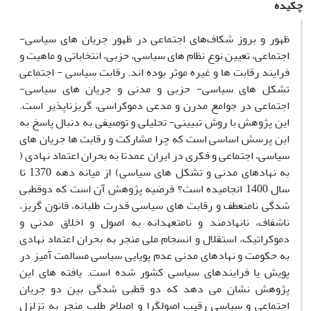
چکیده
ظهور و بروز شکاف‌های اجتماعی در ظهور جریان های سیاسی-
اجتماعی، تعیین نوع نظام های سیاسی، حزبی، انتخاباتی و ماهیت و
فرایند رقابت ها و غیره موثر بوده اند. رقابت سیاسی - اجتماعی
تشکل های سیاسی- حزبی و مدنی و جریان های سیاسی-
اجتماعی در جوامع مدرن و مدعی دموکراسی، گریزناپذیر است.
این پژوهش با روش تبیینی- تحلیلی و توصیفی به دنبال پاسخ به
این پرسش اساسی است که چرا مشارکت و رقابت ها جریان های
سیاسی، اجتماعی و فکری در ایران عمدتا به بحران اعتماد نهادی (
به نهادهای مدنی و تشکل های سیاسی) از میانه دهه 1370 تا
سال 1400 انجامیده است؟ فرضیه پژوهش آن است که دوقطبی
شدگی نامنعطف و رقابت های سیاسی قدرت طلبانه، قانون گریز،
ناشفاف، نانهادمند و نامتعهدانه به اصول و اخلاق مدنی و
دموکراتیک، استقلال و انسجام ملی منجر به بحران اعتماد نهادی
به حکومت و نهادهای مدنی عدم پویایی سیاسی مسالمت آمیز در
پویش یا فرایندهای سیاسی کشور شده است. یافته های این
پژوهش نشان می دهد که دو قطبی شدگی بین دو جریان
اجتماعی و سیاسی رقیب اصولگرا و اصلاح طلب منجر به تزلزل