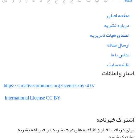
همه
آ
ا
ب
پ
ت
ث
ج
چ
ح
خ
د
ذ
ر
ز
ژ
س
صفحه اصلی
درباره نشریه
اعضای هیات تحریریه
ارسال مقاله
تماس با ما
نقشه سایت
اخبار و اعلانات
https://creativecommons.org/licenses/by/4.0/
International License CC BY
اشتراک خبرنامه
برای دریافت اخبار و اطلاعیه های مهم نشریه در خبرنامه نشریه
مشترک شوید.