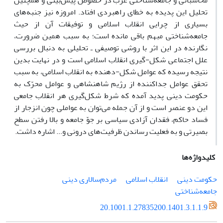
محاسباتی و جامعه‌شناختی غرب در خصوص پیش‌بینی و همچنین
تحلیل این پدیده به خطای راهبردی افتاد. امروزه نیز جنبه‌های
بسیاری از چرایی انقلاب اسلامی و توفیقات آن از حیث
جامعه‌شناختی مبهم باقی مانده است؛ به سبب همین ضرورت،
نگارنده در این اثر با روشی توصیفی ـ تحلیلی به دنبال بررسی
علل اجتماعی شکل-گیری انقلاب اسلامی است و در نهایت بدین
نتیجه رسیده که عوامل شکل-دهنده به انقلاب اسلامی، به سبب
تحقق عوامل جداکننده از رژیم شاهنشاهی و عوامل محرّک به
حکومت دینی پدید آمده که شرط شکل‌گیری هر انقلاب جامعی
این دو عنصر است و از آن جمله می‌توان به عواملی چون انزجار از
فساد حاکم، فقدان آزادی سیاسی بر جوّ جامعه و بالا رفتن سطح
بصیرتی و به فعلیت رساندن ظرفیت‌های درونی و... اشاره داشت.
کلیدواژه‌ها
حکومت دینی
انقلاب اسلامی
مردم‌سالاری دینی
جامعه‌شناختی
20.1001.1.27835200.1401.3.1.1.9