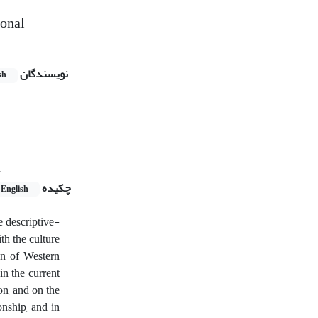
ional
نویسندگان
sh
n
چکیده
English
e descriptive-
th the culture
on of Western
in the current
on, and on the
onship, and in