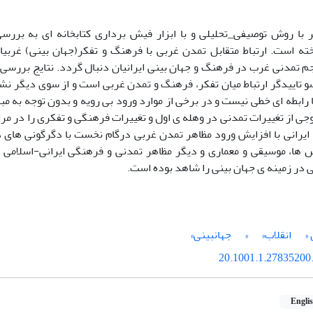
ا روش توصیفی_تحلیلی و با ابزار فیش برداری کتابخانه ای به بررس
اخته است. ارتباط متقابل تمدن غربی با فرهنگ و تفکر(جهان بینی) غربیا
جم تمدنی غرب در فرهنگ و جهان بینی ایرانیان دنبال گردد. نتایج بررس
 تاییدگر ارتباط میان تفکر، فرهنگ و تمدن غربی است و از سوی دیگر نشا
 رابطه ای خطی نیست و در برخی از موارد ورود بی رویه و بدون توجه به م
جی از تغییرات تمدنی در وهله ی اول و تغییرات فرهنگی و تفکری را در م
 ایرانی با افزایش ورود مظاهر تمدن غربی درگام نخست با دگرگونی های
 ها، موسیقی و معماری و دیگر مظاهر تمدنی و فرهنگی ایرانی-اسلامی 
ی در زمینه ی جهان بینی را شاهد بوده است.
«
انقلاب«
«
جهانبینی«
20.1001.1.27835200.
Engli