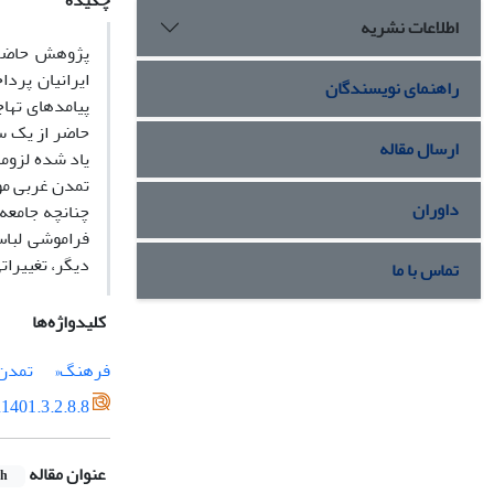
چکیده
اطلاعات نشریه
پژوهش حاضر ب
ایرانیان پرد
راهنمای نویسندگان
پیامدهای تها
حاضر از یک سو
ارسال مقاله
یاد شده لزوما
تمدن غربی مو
داوران
چنانچه جامعه
فراموشی لباس
دیگر، تغییرات
تماس با ما
کلیدواژه‌ها
فرهنگ«
تمدن 
1401.3.2.8.8
عنوان مقاله
sh