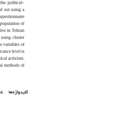
the political-
ed out using a
 questionnaire
 population of
live in Tehran
using cluster
o variables of
icance level is
ical activism.
nal methods of
کلیدواژه‌ها
sh