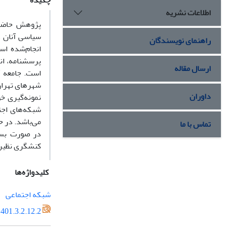
چکیده
اطلاعات نشریه
پژوهش حاضر ب
سیاسی آنان د
راهنمای نویسندگان
انجام‌شده اس
پرسشنامه، انج
ارسال مقاله
داوران
نمونه‌گیری خ
می‌باشد. در ح
تماس با ما
در صورت بسته
کنشگری نظیر ن
کلیدواژه‌ها
شبکه اجتماعی
401.3.2.12.2