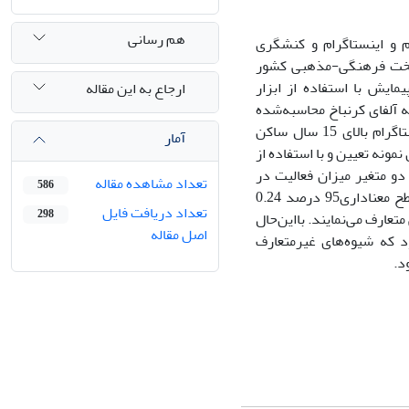
هم رسانی
 و اینستاگرام و کنشگری
یتخت‌ فرهنگی-مذهبی کشور
مایش با استفاده از ابزار
ارجاع به این مقاله
ه آلفای کرنباخ محاسبه‌شده
است. جامعه آماری این پژوهش، کلیه کاربران عضو شبکه‌های اجتماعی تلگرام و اینستاگرام بالای 15 سال ساکن
آمار
تفاده از فرمول نمونه‌گیری کوکران768 نفر به‌عنوان نمونه تعیین و با استفاده از
دو متغیر میزان فعالیت در
تعداد مشاهده مقاله
586
شبکه‌های اجتماعی و کنشگری سیاسی کاربران می‌باشد و میزان آماره اسپیرمن در سطح معناداری95 درصد 0.24
تعداد دریافت فایل
298
عارف می‌نمایند. بااین‌حال
اصل مقاله
 که شیوه‌های غیرمتعارف
د.