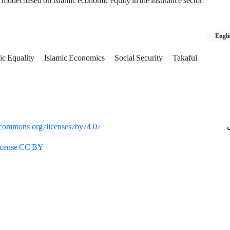
model based on Islamic economic equity in the insurance sector.
Engli
c Equality
Islamic Economics
Social Security
Takaful
vecommons.org/licenses/by/4.0/
License CC BY