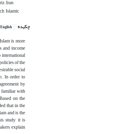
z, Iran
h, Islamic
چکیده
English
 Islam is more
 as and income
o international
olicies of the
sirable social
. In order to
e agreement by
 familiar with
 Based on the
ed that in the
lam and is the
s study, it is
akers, explain