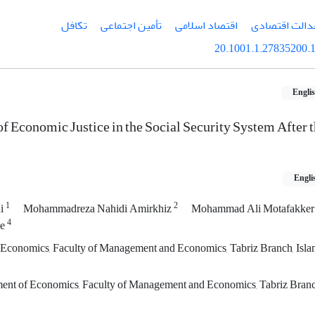
دالت اقتصادی
اقتصاد اسلامی
تأمین اجتماعی
تکافل
20.1001.1.27835200.1
Engli
of Economic Justice in the Social Security System After 
Engli
1
2
hi
Mohammadreza Nahidi Amirkhiz
Mohammad Ali Motafakke
4
ee
 Economics, Faculty of Management and Economics, Tabriz Branch, Isl
ment of Economics, Faculty of Management and Economics, Tabriz Branc