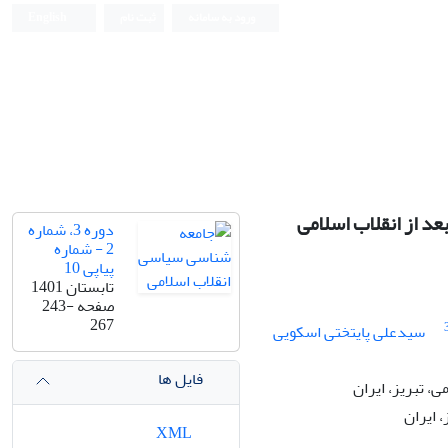
ورود به سامانه
ثبت نام
English
د از انقلاب اسلامی
دوره 3، شماره
2 - شماره
پیاپی 10
تابستان 1401
صفحه
243-
267
سیدعلی پایتختی اسکویی
فایل ها
، تبریز، ایران
 ایران
XML