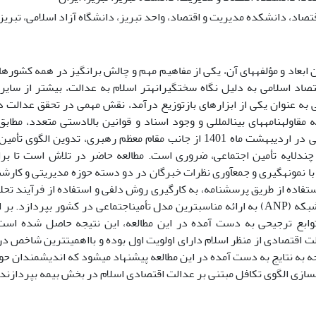
تصاد، دانشکده مدیریت و اقتصاد، واحد تبریز، دانشگاه آزاد اسلامی، تبریز،
 ابعاد و مؤلفه­های آن، یکی از مفاهیم مهم و چالش برانگیز در همه کشورها
اد اسلامی به دلیل نگاه سختگیرانه­تر اسلام به عدالت، بیشتر از سایر 
ی به عنوان یکی از ابزارهای بازتوزیع درآمد، نقش مهمی در تحقق عدالت 
 مقاوله­نامه­های بین­المللی و وجود اسناد و قوانین بالادستی متعدد، مطابق
اجتماعی ابلاغی در اردیبهشت ماه 1401 از جانب مقام معظم رهبری، تدوین
 چندلایه تأمین اجتماعی، ضروری است.
ا نمونه­گیری و جمع­آوری نظرات خبرگان در دو دسته حوزه مدیریتی و کارشنا
اجتماعی در کشور بپردازد.
بر 
توابع ترجیحی به دست آمده در این مطالعه، این نتیجه حاصل شده اس
ت اقتصادی از منظر اسلام دارای اولویت اول بوده و بااهمیت­ترین شاخص 
وجه به نتایج به دست آمده در این مطالعه پیشنهاد می­شود که اندیشمندان حوز
­سازی الگوی تکافل مبتنی بر عدالت اقتصادی اسلام در بخش بیمه بپردازند.