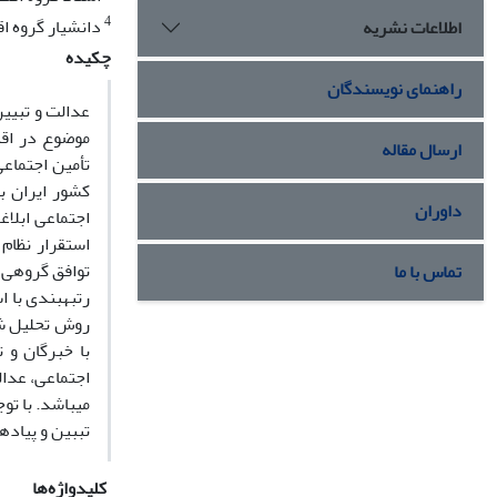
4
دانشیار گروه اق
اطلاعات نشریه
چکیده
راهنمای نویسندگان
عدالت و تبیین
موضوع در اقتص
ارسال مقاله
تأمین اجتماع
کشور ایران به
داوران
استقرار نظام
توافق گروهی ب
تماس با ما
روش تحلیل شبکه (ANP) به ارائه مناسب­ترین مدل تأمین­
با خبرگان و 
اجتماعی، عدال
می­باشد. با ت
تببین و پیاده
کلیدواژه‌ها