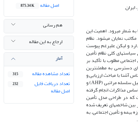
اصل مقاله
875.34 K
 ایران
هم رسانی
 به شمار می­رود. اهمیت این
مکاتب نمایان می­شود. نظام
ارجاع به این مقاله
دارد و لیکن علیرغم پیوست
 سیاست­­های کلی نظام تأمین
آمار
 الگوی تأمین اجتماعی مطلوب با تأکید بر
مطالعه حاضر در تلاش است تا برای دسترسی به مطمئن‎ترین
تعداد مشاهده مقاله
س آشنا با مباحث ارزیابی و
315
رتبه­بندی با استفاده از طریق پرسشنامه، به ­کارگیری روش دلفی و استفاده از فرآیند تحلیل سلسله مراتبی (AHP) و
تعداد دریافت فایل
232
اساس مذاکرات انجام گرفته
اصل مقاله
ت که در طراحی مدل تأمین
در بین شاخص­های تعریف شده
ه بیمه و تأمین اجتماعی، به