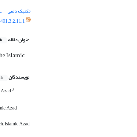
تکنیک دلفی
ع
401.3.2.11.1
عنوان مقاله
sh
the Islamic
نویسندگان
sh
3
r Azad
amic Azad
h, Islamic Azad