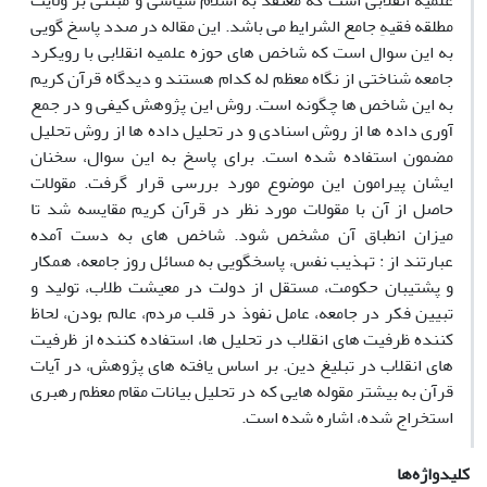
علمیه انقلابی است که معتقد به اسلام سیاسی و مبتنی بر ولایت
مطلقه فقیهِ جامع الشرایط می باشد. این مقاله در صدد پاسخ گویی
به این سوال است که شاخص های حوزه علمیه انقلابی با رویکرد
جامعه شناختی از نگاه معظم له کدام هستند و دیدگاه قرآن کریم
به این شاخص ها چگونه است. روش این پژوهش کیفی و در جمع
آوری داده ها از روش اسنادی و در تحلیل داده ها از روش تحلیل
مضمون استفاده شده است. برای پاسخ به این سوال، سخنان
ایشان پیرامون این موضوع مورد بررسی قرار گرفت. مقولات
حاصل از آن با مقولات مورد نظر در قرآن کریم مقایسه شد تا
میزان انطباق آن مشخص شود. شاخص های به دست آمده
عبارتند از : تهذیب نفس، پاسخگویی به مسائل روز جامعه، همکار
و پشتیبان حکومت، مستقل از دولت در معیشت طلاب، تولید و
تبیین فکر در جامعه، عامل نفوذ در قلب مردم، عالم بودن، لحاظ
کننده ظرفیت های انقلاب در تحلیل ها، استفاده کننده از ظرفیت
های انقلاب در تبلیغ دین. بر اساس یافته های پژوهش، در آیات
قرآن به بیشتر مقوله هایی که در تحلیل بیانات مقام معظم رهبری
استخراج شده، اشاره شده است.
کلیدواژه‌ها