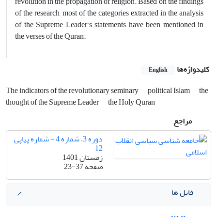
revolution in the propagation of religion. Based on the findings
of the research, most of the categories extracted in the analysis
of the Supreme Leader's statements have been mentioned in
the verses of the Quran.
کلیدواژه‌ها
English
The indicators of the revolutionary seminary
political Islam
the
thought of the Supreme Leader
the Holy Quran
مراجع
دوره 3، شماره 4 - شماره پیاپی
12
زمستان 1401
صفحه
23-37
فایل ها