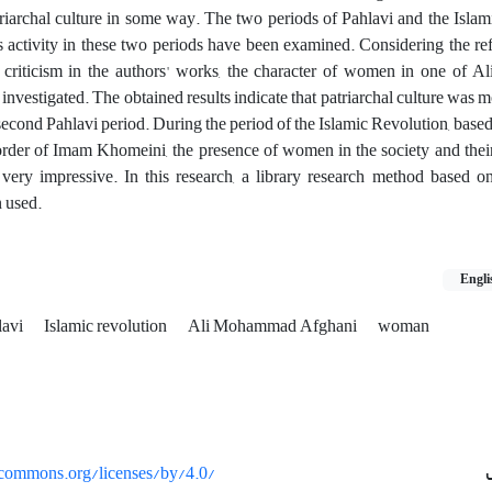
riarchal culture in some way. The two periods of Pahlavi and the Isla
 activity in these two periods have been examined. Considering the ref
ts criticism in the authors' works, the character of women in one of
nvestigated. The obtained results indicate that patriarchal culture was mor
 second Pahlavi period. During the period of the Islamic Revolution, based
order of Imam Khomeini, the presence of women in the society and their
n very impressive. In this research, a library research method based o
 used.
Engli
lavi
Islamic revolution
Ali Mohammad Afghani
woman
vecommons.org/licenses/by/4.0/