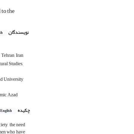
to the
نویسندگان
sh
 Tehran, Iran
ural Studies,
d University,
lamic Azad
چکیده
English
iety, the need
women who have