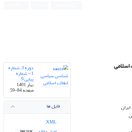
ورود به سامانه
ثبت نام
English
 اسلامی
دوره 3، شماره
1 - شماره
پیاپی 9
بهار 1401
صفحه
59-84
فایل ها
ایران
ن
XML
اصل مقاله
388.33 K