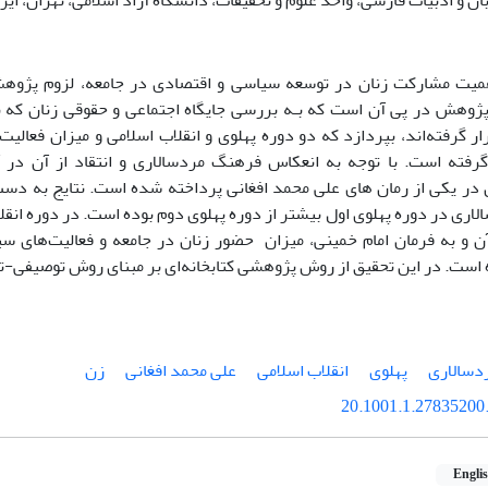
ان و ادبیات فارسی، واحد علوم و تحقیقات، دانشگاه آزاد اسلامی، تهران، ایر
اهمیت مشارکت زنان در توسعه سیاسی و اقتصادی در جامعه، لزوم پ
پژوهش در پی آن است که بـه بررسی جایگاه اجتماعی و حقوقی زنان که
ر گرفته‌اند، بپردازد که دو دوره پهلوی و انقلاب اسلامی و میزان فعالیت
رفته است. با توجه به انعکاس فرهنگ مردسالاری و انتقاد از آن در آ
ر یکی از رمان های علی محمد افغانی پرداخته شده است. نتایج به دست
ری در دوره پهلوی اول بیشتر از دوره پهلوی دوم بوده است. در دوره انقل
 و به فرمان امام خمینی، میزان حضور زنان در جامعه و فعالیت‌های سی
است. در این تحقیق از روش پژوهشی کتابخانه‌ای بر مبنای روش توصیفی-ت
ردسالاری
پهلوی
انقلاب اسلامی
علی محمد افغانی
زن
20.1001.1.27835200.
Engli