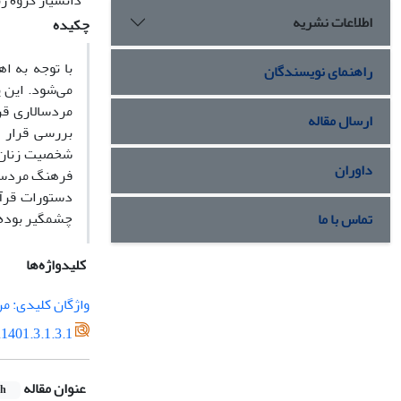
دانشیار گروه زب
اطلاعات نشریه
چکیده
با توجه به 
راهنمای نویسندگان
می‌شود. این 
مردسالاری قرا
ارسال مقاله
بررسی قرار گ
شخصیت زنان د
داوران
فرهنگ مردسالا
دستورات قرآن
چشمگیر بوده 
تماس با ما
کلیدواژه‌ها
واژگان کلیدی: م
1401.3.1.3.1
عنوان مقاله
sh