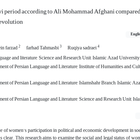
avi period according to Ali Mohammad Afghani compared 
Revolution
Engli
2
3
4
in farzad
farhad Tahmasbi
Ruqiya sadraei
guage and literature, Science and Research Unit, Islamic Azad University,
ent of Persian Language and Literature, Institute of Humanities and Cult
ment of Persian Language and Literature, Islamshahr Branch, Islamic Aza
ment of Persian Language and Literature, Science and Research Unit, Is
 of women's participation in political and economic development in soc
d is clear. This research aims to examine the social and legal status of 