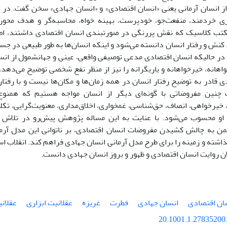
از انسان آرمانی یعنی «انسان اقتصادی» و «انسان جهادی» سخن گفت. در 
ری خردمند، منفعت‌جو، خودپرست، بهینه خواه، محاسبه‌گر و هدف محور 
مکتب کلاسیک که نقش پررنگی در صورتبندی انسان اقتصادی داشتند، ا
نش و رفتار انسان دانسته می‌شود و اینکه انسان‌ها به‌ طور طبیعی در جس
در حالیکه انسان اقتصادی مدعی توصیفی واقعی، عینی و جهانشمول از انسا
اهانه، خیرخواهانه و یاریگرانه را نیز از منظر نفع شخصی توضیح می‌دهد،
 قادر به توضیح رفتار انسان در همه زمان‌ها و مکان‌ها نیست و با رفتا
 چنین مفروضاتی با گونه‌ای دیگر از انسان مواجه هستیم که همنوع‌خو
یرخواهی، انصاف، حق‌شناسی، غمخواری، اخلاق‌مداری، معنویت‌گرایی، تکلی
 او محسوب می‌شود. با عنایت به این مساله پژوهش پیش‌رو در تلاش 
من به چالش کشیدن مفروضات انسان اقتصادی، بر ناتوانی این مدل آرم
شته و زمینه را برای طرح مدل آرمانی انسان جهادی فراهم کند. انقلاب اس
ان روایت انسان اقتصادی و ظهور و بروز انسان جهادی دانست.
ان اقتصادی
انسان جهادی
فطرت
غریزه
عقلانیت ابزاری
عقلان
20.1001.1.27835200.