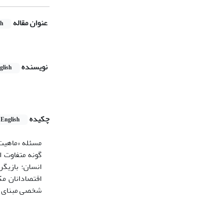
عنوان مقاله
sh
نویسنده
glish
چکیده
English
مسئله «ماهیت 
گونه متفاوت ا
انسان؛ بازیگ
اقتصادانان م
شخصی مبنای کن