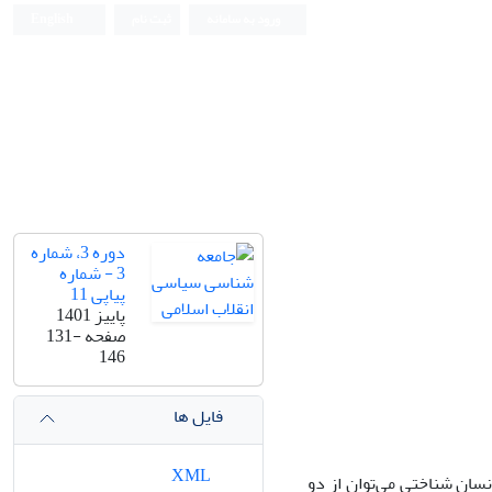
ورود به سامانه
ثبت نام
English
دوره 3، شماره
3 - شماره
پیاپی 11
پاییز 1401
صفحه
131-
146
فایل ها
XML
سان شناختی می‌توان از دو