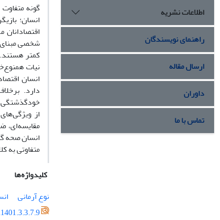
گونه متفاوت 
اطلاعات نشریه
انسان؛ بازیگ
اقتصادانان 
راهنمای نویسندگان
شخصی مبنای ک
کمتر هستند. 
ارسال مقاله
نیات همنوع‌خو
انسان اقتصادی
دارد. برخلاف
داوران
خودگذشتگی، خ
از ویژگی‌های
تماس با ما
مقایسه‌ای، ض
انسان صحه گذا
متفاوتی به کل
کلیدواژه‌ها
نوع آرمانی
انس
1401.3.3.7.9