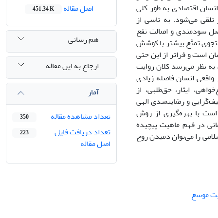
انسان اقتصادی به طور کلی
اصل مقاله
451.34 K
تلقی می‌شود. به تاسی از
صل سودمندی و اصالت نفع
هم رسانی
تجوی تمتّع بیشتر با کوشش
ن است و فراتر از این حتی
ارجاع به این مقاله
 به نظر می‌رسد کلان روایت
ر واقعی انسان فاصله زیادی
اهی، ایثار، حق‌طلبی، از
آمار
ف‌گرایی و رضایتمندی الهی
است با بهره‌گیری از روش
تعداد مشاهده مقاله
350
انی در فهم ماهیت پیچیده
تعداد دریافت فایل
223
لامی را می‌توان دمیدن روح
اصل مقاله
یت موسع