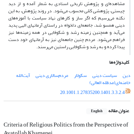
مشاهده‌ای و پژوهش تاریخى اسنادى به شمار آمده و از دید
چیستی، پژوهشى کمّى محسوب می‌شود. در روند پژوهش، به این
نکته می‌رسیم که اگر ساز و کارهای نهاد سیاست با آموزه‌های
دینی همسو شد، جامعه‌ای دلخواه در راستای آرمانهای الهی پدید
می‌آید و همچنین زمینه رشد و شکوفایی در همه زمینه‌ها نیز
فراهم می‌شود. مردم چنین جامعه‌ای نیز به آرمانهای خود دست
پیدا کرده و به رشد و شکوفایی راستین می‌رسند.
کلیدواژه‌ها
دین
سیاست دینی
سکولار
مردم‌سالاری دینی
آیت‌الله
خامنه‌ای(مدظله العالی)
20.1001.1.27835200.1401.3.3.2.4
عنوان مقاله
English
Criteria of Religious Politics from the Perspective of
Ayatollah Khamenei