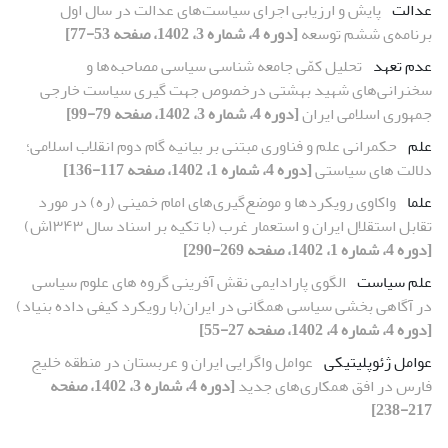
عدالت
پایش و ارزیابی اجرای سیاست‌های عدالت در سال اول
برنامه‌ی ششم توسعه
[دوره 4، شماره 3، 1402، صفحه 53-77]
عدم تعهد
تحلیل کمّی جامعه شناسی سیاسی مصاحبه‌ها و
سخنرانی‌های شهید بهشتی درخصوص جهت گیری سیاست خارجی
جمهوری اسلامی ایران
[دوره 4، شماره 3، 1402، صفحه 79-99]
علم
حکمرانی علم و فناوری مبتنی بر بیانیه گام دوم انقلاب اسلامی؛
دلالت های سیاستی
[دوره 4، شماره 1، 1402، صفحه 117-136]
علما
واکاوی رویکردها و موضع‌گیری‌های امام خمینی (ره) در مورد
تقابل استقلال ایران و استعمار غرب (با تکیه بر اسناد سال ۱۳۴۳ش)
[دوره 4، شماره 1، 1402، صفحه 269-290]
علم سیاست
الگوی پارادایمی نقش آفرینی گروه های علوم سیاسی
در آگاهی بخشی سیاسی همگانی در ایران(با رویکرد کیفی داده بنیاد)
[دوره 4، شماره 4، 1402، صفحه 27-55]
عوامل ژئوپلیتیکی
عوامل واگرایی ایران و عربستان در منطقه خلیج
فارس در افق همکاری‌های جدید
[دوره 4، شماره 3، 1402، صفحه
217-238]