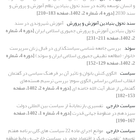
و انسان توسعه یافته در سند تحول بنیادین نظام آموزش و پرورش و
سند 2030
[دوره 4، شماره 2، 1402، صفحه 183-210]
سند تحول بنیادین آموزش و پرورش
آموزش شهروندی در سند
تحول بنیادین آموزش و پرورش جمهوری اسلامی ایران
[دوره 4، شماره
2، 1402، صفحه 211-231]
سوئد
بررسی جامعه شناسی سیاستگذاری در قبال زنان سرپرست
خانوار؛ (مطالعه تطبیقی جمهوری اسلامی ایران و سوئد)
[دوره 4، شماره
2، 1402، صفحه 129-152]
سیاست
الگوی کنش بانوان و تاثیر آن بر فرهنگ سیاسی در گفتمان
انقلاب اسلامی براساس الگوی سوم: بررسی ترسیم هسته‌های
گفتمانی از منظر آیت الله خامنه ای
[دوره 4، شماره 2، 1402، صفحه
153-182]
سیاست خارجی
تفسیری بازنمایانهْ از سیاستِ بین المللی دولت
سیزدهم در منظومۀ جهانی قدرت
[دوره 4، شماره 1، 1402، صفحه
167-190]
سیاست خارجی
موانع اجرای ماده 22 سیاست های کلی برنامه هفتم
توسعه "تقویت رویکرد اقتصاد محور در سیاست خارجی و روابط منطقه