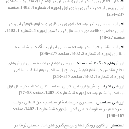
احتکار
قحطی بزرگ در ایران و تاثیر آن بر اوضاع اجتماعی و اقتصادی
ایران پیش از قدرت گیری پهلوی اول
[دوره 4، شماره 4، 1402، صفحه
237-254]
احزاب
بررسی تاثیر توسعة ناموزون بر ظهور و تداوم «قوم‌گرایی» در
ایران معاصر: مطالعه موردی شمال‌غرب کشور
[دوره 4، شماره 1، 1402،
صفحه 27-48]
احزاب
نقش احزاب در توسعه ‌سیاسی ایران با تأکید بر شایسته
‌سالاری
[دوره 4، شماره 2، 1402، صفحه 277-296]
ارزش‌های جنگ هشت ساله
بررسی موانع نهادینه سازی ارزش‌های
دفاع مقدس در نظام آموزشی در چهل ساله‌ی دوم انقلاب اسلامی
[دوره 4، شماره 1، 1402، صفحه 217-243]
ارزیابی اجراء
پایش و ارزیابی اجرای سیاست‌های عدالت در سال اول
برنامه‌ی ششم توسعه
[دوره 4، شماره 3، 1402، صفحه 53-77]
ارزیابی سیاستی
تفسیری بازنمایانهْ از سیاستِ بین المللی دولت
سیزدهم در منظومۀ جهانی قدرت
[دوره 4، شماره 1، 1402، صفحه
167-190]
استعمار
واکاوی رویکردها و موضع‌گیری‌های امام خمینی (ره) در