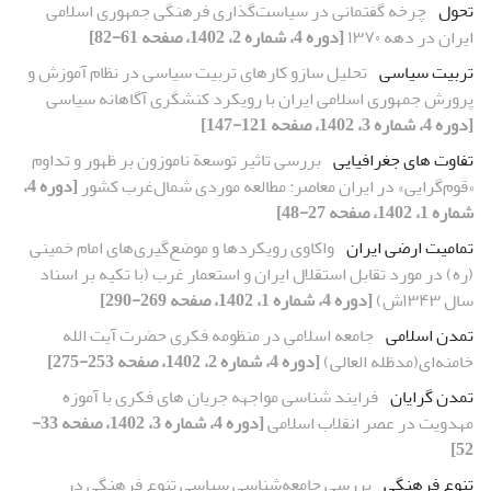
تحول
چرخه گفتمانی در سیاست‌گذاری فرهنگی جمهوری اسلامی
ایران در دهه ۱۳۷۰
[دوره 4، شماره 2، 1402، صفحه 61-82]
تربیت سیاسی
تحلیل سازو کارهای تربیت سیاسی در نظام آموزش و
پرورش جمهوری اسلامی ایران با رویکرد کنشگری آگاهانه سیاسی
[دوره 4، شماره 3، 1402، صفحه 121-147]
تفاوت های جغرافیایی
بررسی تاثیر توسعة ناموزون بر ظهور و تداوم
«قوم‌گرایی» در ایران معاصر: مطالعه موردی شمال‌غرب کشور
[دوره 4،
شماره 1، 1402، صفحه 27-48]
تمامیت ارضی ایران
واکاوی رویکردها و موضع‌گیری‌های امام خمینی
(ره) در مورد تقابل استقلال ایران و استعمار غرب (با تکیه بر اسناد
سال ۱۳۴۳ش)
[دوره 4، شماره 1، 1402، صفحه 269-290]
تمدن اسلامی
جامعه اسلامی در منظومه فکری حضرت آیت الله
خامنه‌ای(مدظله العالی)
[دوره 4، شماره 2، 1402، صفحه 253-275]
تمدن گرایان
فرایند شناسی مواجهه جریان های فکری با آموزه
مهدویت در عصر انقلاب اسلامی
[دوره 4، شماره 3، 1402، صفحه 33-
52]
تنوع فرهنگی
بررسی جامعه‌شناسی سیاسی تنوع فرهنگی در