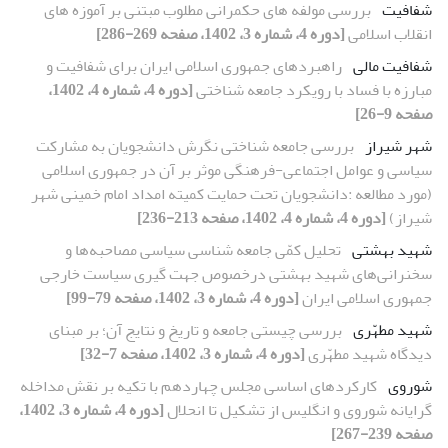
شفافیت
بررسی مولفه های حکمرانی مطلوب مبتنی بر آموزه های
انقلاب اسلامی
[دوره 4، شماره 3، 1402، صفحه 269-286]
شفافیت مالی
راهبردهای جمهوری اسلامی ایران برای شفافیت و
مبارزه با فساد با رویکرد جامعه شناختی
[دوره 4، شماره 4، 1402،
صفحه 9-26]
شهر شیراز
بررسی جامعه شناختی نگرش دانشجویان به مشارکت
سیاسی و عوامل اجتماعی-فرهنگی موثر بر آن در جمهوری اسلامی
(مورد مطالعه :دانشجویان تحت حمایت کمیته امداد امام خمینی شهر
شیراز)
[دوره 4، شماره 4، 1402، صفحه 213-236]
شهید بهشتی
تحلیل کمّی جامعه شناسی سیاسی مصاحبه‌ها و
سخنرانی‌های شهید بهشتی درخصوص جهت گیری سیاست خارجی
جمهوری اسلامی ایران
[دوره 4، شماره 3، 1402، صفحه 79-99]
شهید مطهّری
بررسی چیستی جامعه و تاریخ و نتایج آن؛ بر مبنای
دیدگاه شهید مطهّری
[دوره 4، شماره 3، 1402، صفحه 7-32]
شوروی
کارکردهای اساسی مجلس چهاردهم با تکیه بر نقش مداخله
گرایانه شوروی و انگلیس از تشکیل تا انحلال
[دوره 4، شماره 3، 1402،
صفحه 239-267]