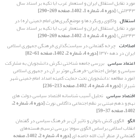
مورد تقابل استقلال ایران و استعمار غرب (با تکیه بر اسناد سال
۱۳۴۳ش)
[دوره 4، شماره 1، 1402، صفحه 269-290]
استقلال
واکاوی رویکردها و موضع‌گیری‌های امام خمینی (ره) در
مورد تقابل استقلال ایران و استعمار غرب (با تکیه بر اسناد سال
۱۳۴۳ش)
[دوره 4، شماره 1، 1402، صفحه 269-290]
اصلاحات
چرخه گفتمانی در سیاست‌گذاری فرهنگی جمهوری اسلامی
ایران در دهه ۱۳۷۰
[دوره 4، شماره 2، 1402، صفحه 61-82]
اعتماد سیاسی
بررسی جامعه شناختی نگرش دانشجویان به مشارکت
سیاسی و عوامل اجتماعی-فرهنگی موثر بر آن در جمهوری اسلامی
(مورد مطالعه :دانشجویان تحت حمایت کمیته امداد امام خمینی شهر
شیراز)
[دوره 4، شماره 4، 1402، صفحه 213-236]
اقتصاد سیاسی
تحلیل آسیب شناسانه اقتصاد سیاسی دولت های
نهم و دهم مبتنی بر نظم اجتماعی داگلاس نورث
[دوره 4، شماره 2،
1402، صفحه 37-59]
الگو
الگوی کنش بانوان و تاثیر آن بر فرهنگ سیاسی در گفتمان
انقلاب اسلامی براساس الگوی سوم: بررسی ترسیم هسته‌های
گفتمانی از منظر آیت الله خامنه ای
[دوره 4، شماره 2، 1402، صفحه