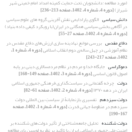
(مورد مطالعه :دانشجویان تحت حمایت کمیته امداد امام خمینی شهر
شیراز)
[دوره 4، شماره 4، 1402، صفحه 213-236]
دانش سیاسی
الگوی پارادایمی نقش آفرینی گروه های علوم سیاسی
در آگاهی بخشی سیاسی همگانی در ایران(با رویکرد کیفی داده بنیاد)
[دوره 4، شماره 4، 1402، صفحه 27-55]
دفاع مقدس
بررسی موانع نهادینه سازی ارزش‌های دفاع مقدس در
نظام آموزشی در چهل ساله‌ی دوم انقلاب اسلامی
[دوره 4، شماره 1،
1402، صفحه 217-243]
دموکراسی
جایگاه خدا و مردم در نظام مردمسالاری دینی بر پایه
اصول قانون اساسی
[دوره 4، شماره 3، 1402، صفحه 149-168]
دولت
چرخه گفتمانی در سیاست‌گذاری فرهنگی جمهوری اسلامی
ایران در دهه ۱۳۷۰
[دوره 4، شماره 2، 1402، صفحه 61-82]
دولت سیزدهم
تفسیری بازنمایانهْ از سیاستِ بین المللی دولت
سیزدهم در منظومۀ جهانی قدرت
[دوره 4، شماره 1، 1402، صفحه
167-190]
دولت شکننده
تحلیل جامعه‌شناختی از تأثیر دولت‌های شکننده بر
امنیت ملی جمهوری اسلامی ایران با تاکید بر نظریه لوسین پای مطالعه