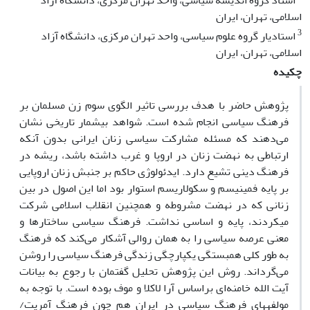
استاد گروه اندیشه سیاسی، واحد تهران مرکزی، دانشگاه آزاد
اسلامی، تهران، ایران
3
استادیار گروه علوم سیاسی، واحد تهران مرکزی، دانشگاه آزاد
اسلامی، تهران، ایران
چکیده
پژوهش حاضر با هدف بررسی تاثیر الگوی سوم زن مسلمان بر
فرهنگ سیاسی انجام شده است. شواهد بی‏شمار تاریخی نشان
می‌دهند که مسئله مشارکت سیاسی زنان ایرانی بدون آنکه
ارتباطی به نهضت زنان در اروپا و غرب داشته باشد، ریشه در
فرهنگ دینی تشیع دارد. ایدئولوژی حاکم بر جنبش زنان اروپایی
بر پایه فمینیسم و سکولاریسم استوار بود اما این اصول در بین
زنانی که در نهضت مشروطه و همچنین انقلاب اسلامی شرکت
می‏کردند، پایه و اساسی نداشت. فرهنگ سیاسی ساختارها و
معنی عرصه سیاسی را به همان روالی آشکار می‌کند که فرهنگ
به طور کلی همبستگی یکپارچگی زندگی فرهنگ سیاسی را روشن
می‌گرداند. روش این پژوهش تحلیل گفتمان با رجوع به بیانات
آیت الله خامنه‌ای براساس آرا لاکلا و موف بوده است. با توجه به
مولفه­های فرهنگ سیاسی در ایران هم چون فرهنگ آمریت/