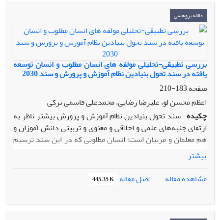
ساختارها و معنی عرصه سیاسی را به همان روالی آشکار می‌کند که
فرهنگ به طور کلی همبستگی یکپارچگی زندگی فرهنگ سیاسی
مقاله پژوهشی
را روشن می‌گرداند. روش این پژوهش تحلیل گفتمان با رجوع به
بیانات آیت الله خامنه‌ای براساس آرا لاکلا و موف بوده است. با
توجه به مولفه­های فرهنگ سیاسی در ایران هم چون فرهنگ
آمریت/ تابعیت، سبب کاهش مشارکت سیاسی زنان در تاریخ شده
بررسی تطبیقی-تحلیلی مولفه های انسان مطلوب و انسان توسعه
است، اما به دلیل تاثیر پذیری زنان ایرانی از هویت اسلامی و
یافته در سند تحول بنیادین نظام آموزش و پرورش و سند 2030
ایرانی، در مقاطعی خاص از زمان، مشارکت سیاسی زنان افزایش
صفحه
183-210
داشته است.
اعظم محسن لو، علیرضا رضایی، محمدعلی قاسمی ترکی
چکیده
سند تحول بنیادین نظام آموزش و پرورش بیشتر ناظر به
ارتقای جنبه‌های علمی و اخلاقی و معنوی و تربیتی دانش آموزان و
هم معلمان و مربیان است؛ انسان مطلوبی که در این سند ترسیم
گردیده است بیشتر انسانی اخلاقی و معنوی است تا انسانی که
بیشتر
ویژگی‌های انسان توسعه یافته غربی سند 2030 را داشته باشد؛ با
این حال بین این دو سند اشتراکات و مشابهت‌هایی در حوزه بعضی
اصل مقاله
مشاهده مقاله
445.35 K
از مباحث نظیر عدالت گرایی و اختیار و آزادی عمل انسان دیده می
شود. نکته مهم و اساسی آن است که سند تحول بنیادین بیشتر بر
مبنای تئوری‌هایی بنا شده که بعضا قابل اجرا نیستند و یا اگر