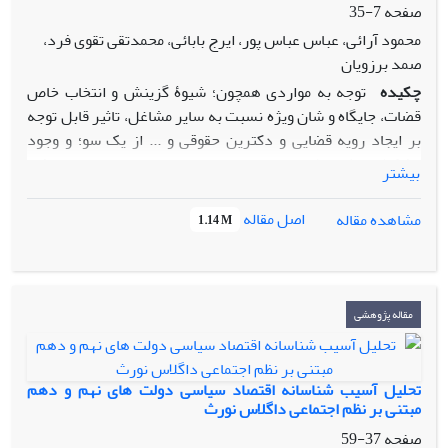
صفحه
7-35
محمود آرائی، عباس عباس پور، ایرج بابائی، محمدتقی تقوی فرد،
صمد برزویان
چکیده
توجه به مواردی همچون؛ شیوۀ گزینش و انتخاب خاص
قضات، جایگاه و شان ویژه‌ نسبت به سایر مشاغل، تاثیر قابل توجه
بر ایجاد رویه‌ قضایی و دکترین حقوقی و ... از یک سو؛ و وجود
مشکلاتی نظیر؛ اطاله دادرسی، حجم بالای پرونده‌ها، ضعف دانشی
بیشتر
برخی از قضات، کمبود قضات متخصص، کاهش اقبال نخبگان جهت
ورود به منصب قضاوت و ... در نظام قضایی جمهوری اسلامی ایران
اصل مقاله
مشاهده مقاله
1.14 M
از سوی دیگر، لزوم توجه مسئولان قوه قضائیه به موضوع نظام
جبران خدمات قضات را به عنوان یکی از دغدغه‌های جدی این قوه
بیش از پیش نمایان می‌سازد. بر این اساس پژوهش حاضر با هدف
تدوین الگوی نظام جبران خدمات قضات و اعتبارسنجی آن انجام
مقاله پژوهشی
شده است. طرح پژوهش، کیفی و پژوهش از نظر هدف کاربردی و
از نظر چگونگی گردآوری اطلاعات از نوع مطالعه موردی است.
مشارکت‌کنندگان شامل 15 نفر از خبرگان و قضات با تجربه قوه
تحلیل آسیب شناسانه اقتصاد سیاسی دولت های نهم و دهم
قضاییه با رزومه عالی بودند. نمونه‌گیری با روش هدفمند از نوع
مبتنی بر نظم اجتماعی داگلاس نورث
گلوله برفی و مصاحبه به‌صورت نیمه ساختاریافته انجام شد.
صفحه
37-59