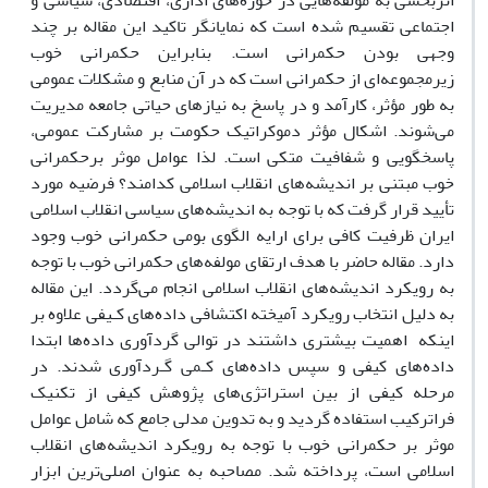
اثربخشی به مولفه‌هایی در حوزه‌های اداری، اقتصادی، سیاسی و
اجتماعی تقسیم شده است که نمایانگر تاکید این مقاله بر چند
وجهی بودن حکمرانی است. بنابراین حکمرانی خوب
زیرمجموعه‌ای از حکمرانی است که در آن منابع و مشکلات عمومی
به طور مؤثر، کارآمد و در پاسخ به نیازهای حیاتی جامعه مدیریت
می‌شوند. اشکال مؤثر دموکراتیک حکومت بر مشارکت عمومی،
پاسخگویی و شفافیت متکی است. لذا عوامل موثر برحکمرانی
خوب مبتنی بر اندیشه‌های انقلاب اسلامی کدامند؟ فرضیه مورد
تأیید قرار گرفت که با توجه به اندیشه‌های سیاسی انقلاب اسلامی
ایران ظرفیت کافی برای ارایه الگوی بومی حکمرانی خوب وجود
دارد. مقاله حاضر با هدف ارتقای مولفه‌های حکمرانی خوب با توجه
به رویکرد اندیشه‌های انقلاب اسلامی انجام می‌گردد. این مقاله
به دلیل انتخاب رویکرد آمیخته اکتشافی داده‌های کـیفی علاوه بر
اینکه اهمیت بیشتری داشتند در توالی گردآوری داده‌ها ابتدا
داده‌های کیفی و سپس داده‌های کـمی گـردآوری‌ شدند. در
مرحله کیفی از بین استراتژی‌های پژوهش کیفی از تکنیک
فراترکیب استفاده گردید و
به
تدوین
مدلی
جامع
که
شامل عوامل
موثر بر حکمرانی خوب با توجه به رویکرد اندیشه‌های انقلاب
اسلامی است،
پرداخته
شد. مصاحبه
به
عنوان
اصلی‌ترین
ابزار