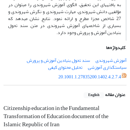
به
یافته­های
این
تحقیق،
الگوی
آموزش شهروندی
را
می­توان
در
مؤلفه­ی دانش شهروندی، مهارت شهروندی و نگرش شهروندی و
27 شاخص مجزا مطرح
و
ارائه
نمود. نتایج
نشان
می­دهد
که
بسیاری از شاخص­های آموزش شهروندی
در متن سند تحول
بنیادین آموزش و پرورش وجود دارد.
کلیدواژه‌ها
آموزش شهروندی
سند تحول بنیادین آموزش و پرورش
سیاستگذاری آموزشی
تحلیل محتوای کیفی
20.1001.1.27835200.1402.4.2.7.4
عنوان مقاله
English
Citizenship education in the Fundamental
Transformation of Education document of the
Islamic Republic of Iran