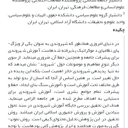
دانشیار جامعه شناسی، پژوهشکده مطالعات اجتماعی، پژوهشگاه
علوم انسانی و مطالعات فرهنگی، تهران، ایران
3
دانشیار گروه علوم سیاسی، دانشکده حقوق، الهیات و علوم سیاسی،
واحد علوم و تحقیقات، دانشگاه آزاد اسلامی، تهران، ایران
چکیده
در دنیای امروزی همانطور که شهروندی به عنوان یکی از ویژگی­
های نظام­های دموکراتیک پذیرفته شده­است، آموزش شهروندی
برای پیشرفت جامعه و همچنین حفظ آن، ضروری می­نماید. از سوی
دیگر تنوع مفاهیم و موضوعات حول "شهروند" نشان می­دهد که
نه تنها پدیده­ی شهروندی حائز اهمیت است بلکه این پدیده در
حال تغییر است. بر همین اساس از آنجا که انسان از بدو تولد به
طرق مختلف تحت آموزش است و «آموزش سنگ بنای ایجاد، حفظ و
پیشرفت تمام جوامع بشری است» آموزش شهروندی برای
دستیابی به اهداف مطرح شده در هر جامعه الزامی می­نماید.
هدف این تحقیق بررسی جایگاه آموزش شهروندی در سند تحول
بنیادین آموزش و پرورش جمهوری اسلامی ایران می­باشد. روش
تحقیق در این پژوهش تحلیل محتوای کیفی است. روش نمونه­
گیری به
صورت
هدفمند
و ابزار پژوهش کمی بوده­است. با
توجه