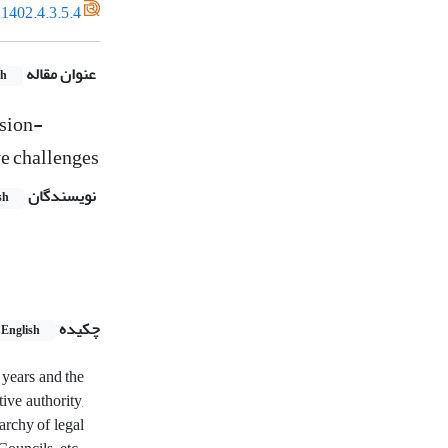
1402.4.3.5.4
عنوان مقاله
sh
ision-
ve challenges
نویسندگان
sh
چکیده
English
 years and the
ive authority,
rarchy of legal