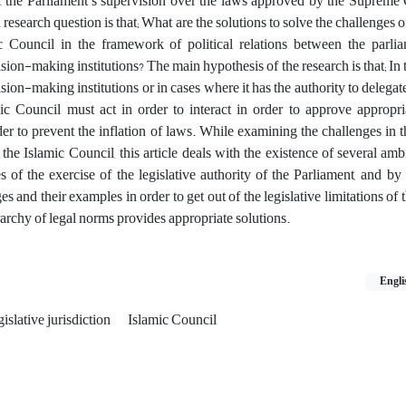
f the Parliament's supervision over the laws approved by the Supreme C
esearch question is that; What are the solutions to solve the challenges o
ic Council in the framework of political relations between the parli
ion-making institutions? The main hypothesis of the research is that; In t
ion-making institutions or in cases where it has the authority to delegat
amic Council must act in order to interact in order to approve approp
der to prevent the inflation of laws. While examining the challenges in t
f the Islamic Council, this article deals with the existence of several amb
 of the exercise of the legislative authority of the Parliament, and by 
s and their examples in order to get out of the legislative limitations of 
archy of legal norms provides appropriate solutions.
Engli
gislative jurisdiction
Islamic Council