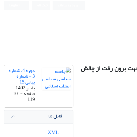
ورود به سامانه
ثبت نام
English
جهت برون رفت از چالش
دوره 4، شماره
3 - شماره
پیاپی 15
پاییز 1402
صفحه
101-
119
فایل ها
XML