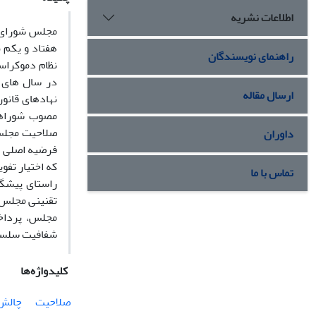
اطلاعات نشریه
مجلس شورای ا
هفتاد و یکم ب
راهنمای نویسندگان
نظام دموکراس
در سال های ا
ارسال مقاله
نهادهای قانو
مصوب شوراها
صلاحیت مجلس 
داوران
فرضیه اصلی پ
که اختیار تف
تماس با ما
راستای پیشگی
تقنینی مجلس 
مجلس، پرداخ
شفافیت سلسه 
کلیدواژه‌ها
صلاحیت
چالش