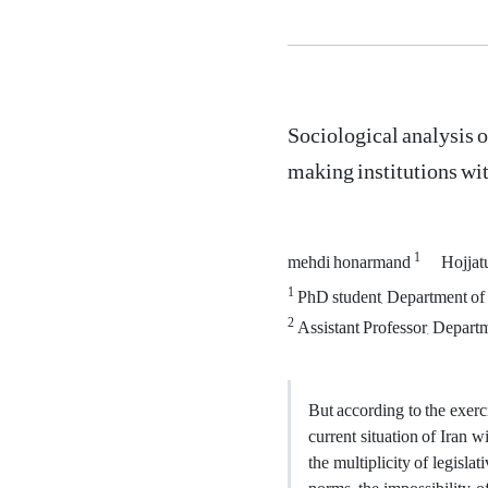
Sociological analysis 
making institutions wit
1
mehdi honarmand
Hojjat
1
PhD student, Department of 
2
Assistant Professor, Depart
But according to the exerci
current situation of Iran w
the multiplicity of legisla