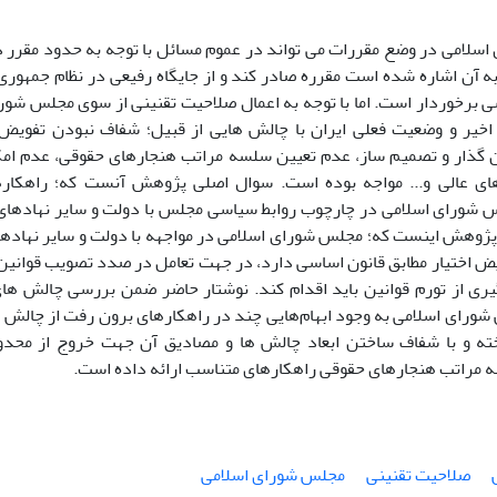
سلامی در وضع مقررات می تواند در عموم مسائل با توجه به حدود مقرر 
ه آن اشاره شده است مقرره صادر کند و از جایگاه رفیعی در نظام جمهوری
ی برخوردار است. اما با توجه به اعمال صلاحیت تقنینی از سوی مجلس شورا
خیر و وضعیت فعلی ایران با چالش هایی از قبیل؛ شفاف نبودن تفویض ا
ن گذار و تصمیم ساز، عدم تعیین سلسه مراتب هنجارهای حقوقی، عدم امک
ی عالی و... مواجه بوده است. سوال اصلی پژوهش آنست که؛ راهکاره
شورای اسلامی در چارچوب روابط سیاسی مجلس با دولت و سایر نهادها
ژوهش اینست که؛ مجلس شورای اسلامی در مواجهه با دولت و سایر نهادها
ویض اختیار مطابق قانون اساسی دارد، در جهت تعامل در صدد تصویب قوانین
ری از تورم قوانین باید اقدام کند. نوشتار حاضر ضمن بررسی چالش ها
شورای اسلامی به وجود ابهام‌هایی چند در راهکارهای برون رفت از چالش
ته و با شفاف ساختن ابعاد چالش ها و مصادیق آن جهت خروج از محد
مراتب هنجارهای حقوقی راهکارهای متناسب ارائه داده است.
صلاحیت تقنینی
مجلس شورای اسلامی