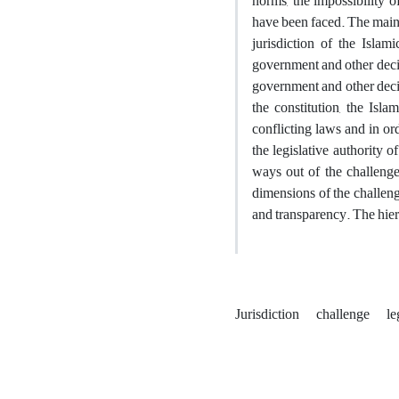
norms, the impossibility o
have been faced. The main r
jurisdiction of the Islam
government and other decis
government and other decis
the constitution, the Isl
conflicting laws and in or
the legislative authority o
ways out of the challenges
dimensions of the challenge
and transparency. The hier
Jurisdiction
challenge
le