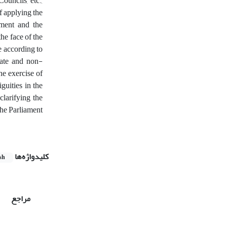
ouncils, etc.,
f applying the
ament and the
he face of the
e according to
riate and non-
he exercise of
iguities in the
clarifying the
the Parliament
کلیدواژه‌ها
sh
مراجع