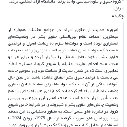
گروه حقوق و علوم سیاسی، واحد پرند، دانشگاه آزاد اسلامی، پرند،
ایران
چکیده
امروزه حمایت از حقوق افراد در جوامع مختلف، همواره از
مهم‏ترین اهداف نظام بین‌المللی حقوق بشر در وضعیت‌های
اضطراری بوده است و دولت‌ها ملزم به رعایت اصول و قواعدی
هستند که بتوانند میان حفاظت از سلامت ‌عمومی و رعایت تعهدات
حقوق بشری خود تعادل منطقی را برقرار کرده و برای هر دو
هدف مهم اقدام نمایند. مقابله با شیوع کرونا، مستلزم اتخاذ
تدابیری است که در ضمن حمایت از سلامت فردی و عمومی جامعه
می بایست با قواعد حقوق بشر انطباق داشته باشد. در عین حال
شواهد حاکی از آن است که دولت‌ها برای مقابله با این بیماری
وضعیت اضطراری اعلام کرده اند که آزادی های اجتماعی را هم
تحت تأثیر قرار داده است. هدف اصلی این پژوهش، بررسی
وضعیت چالش‌های حقوق بشر و شهروندی در شرایط خاص شیوع
کرونا در نشریه های علمی است. به منظور دستیابی به این هدف،
روند پژوهش های صورت گرفته از سال 1975تا ژوئن 2024 با
استفاده از تحلیل کتاب سنجی و با کمک نرم افزار وس ویور مورد