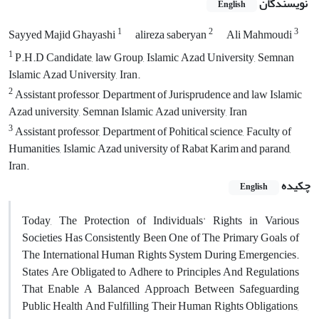
نویسندگان
English
1
2
3
Sayyed Majid Ghayashi
alireza saberyan
Ali Mahmoudi
1
P.H.D Candidate, law Group, Islamic Azad University, Semnan
Islamic Azad University, Iran.
2
Assistant professor, Department of Jurisprudence and law Islamic
Azad university, Semnan Islamic Azad university, Iran
3
Assistant professor, Department of Pohitical science, Faculty of
Humanities, Islamic Azad university of Rabat Karim and parand,
Iran.
چکیده
English
Today, The Protection of Individuals' Rights in Various
Societies Has Consistently Been One of The Primary Goals of
The International Human Rights System During Emergencies.
States Are Obligated to Adhere to Principles And Regulations
That Enable A Balanced Approach Between Safeguarding
Public Health And Fulfilling Their Human Rights Obligations,