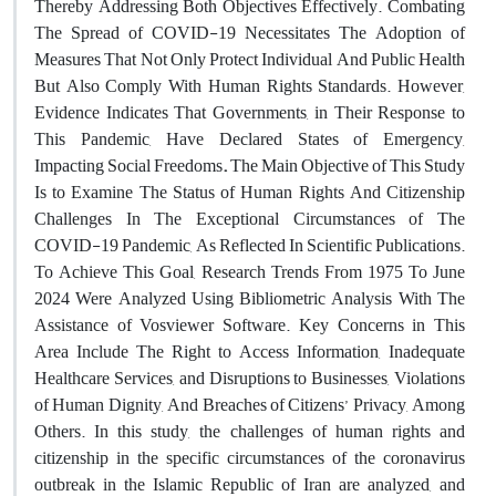
Thereby Addressing Both Objectives Effectively. Combating
The Spread of COVID-19 Necessitates The Adoption of
Measures That Not Only Protect Individual And Public Health
But Also Comply With Human Rights Standards. However,
Evidence Indicates That Governments, in Their Response to
This Pandemic, Have Declared States of Emergency,
Impacting Social Freedoms
.
The Main Objective of This Study
Is to Examine The Status of Human Rights And Citizenship
Challenges In The Exceptional Circumstances of The
COVID-19 Pandemic, As Reflected In Scientific Publications.
To Achieve This Goal, Research Trends From 1975 To June
2024 Were Analyzed Using Bibliometric Analysis With The
Assistance of Vosviewer Software. Key Concerns in This
Area Include The Right to Access Information, Inadequate
Healthcare Services, and Disruptions to Businesses, Violations
of Human Dignity, And Breaches of Citizens’ Privacy, Among
Others. In this study, the challenges of human rights and
citizenship in the specific circumstances of the coronavirus
outbreak in the Islamic Republic of Iran are analyzed, and