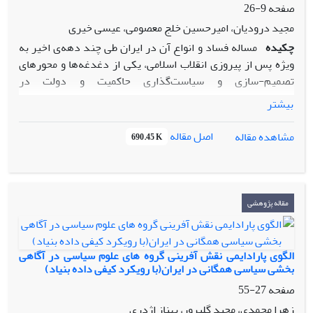
صفحه
9-26
مجید درودیان، امیرحسین خلج معصومی، عیسی خیری
چکیده
مساله فساد و انواع آن در ایران طی چند دهه‌ی اخیر به
ویژه پس از پیروزی انقلاب اسلامی، یکی از دغدغه‌ها و محورهای
تصمیم-‌سازی و سیاست‌گذاری حاکمیت و دولت در
زیرمجموعه‌های اداری و سازمانی خود بوده است؛ این موضوع
بیشتر
زمانی حیاتی می‌شود که اساسا انقلاب اسلامی مقاومت و مبارزه‌ای
بود برای مقابله با فساد در دوران رژیم پهلوی؛ هر جا فساد قاعده
اصل مقاله
مشاهده مقاله
690.45 K
مند شده باشد، نهادها، قوانین و ضوابط رفتاری با الگوهای نا
درست دیوانسالاران و کارگزاران دولتی مفسد تطابق می یابند. به
همین منظور دولت تلاش خود را معطوف به این کرده است تا سطح
فساد به ویژه در نوع اداری آن را کاهش دهد. به همین منظور
مقاله پژوهشی
مقاله حاضر تلاش دارد در چارچوب این موضوع به این سئوال
بپردازد که شاخصه اصلی سیاست ها و راهبردهای موجود در
کشور برای مبارزه با فساد چیست؟. در مقام فرضیه و در پاسخ به
الگوی پارادایمی نقش آفرینی گروه های علوم سیاسی در آگاهی
سئوال اصلی باید گفت اتخاذ تدابیر قانونی، جرم انگاری و پیوستن
بخشی سیاسی همگانی در ایران(با رویکرد کیفی داده بنیاد)
به کنوانسیون‌های مبارزه با فساد اداری و ارتقای سلامت اداری از
صفحه
27-55
طریق افزایش مشارکت مردمی در نظارت بر رفتار مدیران، افزایش
زهرا محمدی، مجید گلپرور، بهناز اژدری