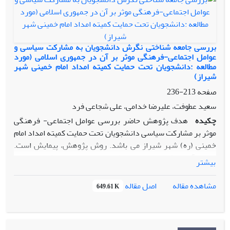
آن است که هویت های سیاسی-اجتماعی متفاوت تحت تأثیر
ایدئولوژی انقلاب اسلامی ایران با محوریت آموزه های مذهب شیعه
در مقابله با نظام سلطه و تلاش برای فرهنگ مقاومت و عربستان
سعودی با محوریت تفکر وهابیت در همکاری با نظام سلطه و در
بررسی جامعه شناختی نگرش دانشجویان به مشارکت سیاسی و
تقابل با فرهنگ مقاومت اسلامی موجب اتخاذ سیاست های تقابل
عوامل اجتماعی-فرهنگی موثر بر آن در جمهوری اسلامی (مورد
مطالعه :دانشجویان تحت حمایت کمیته امداد امام خمینی شهر
گرایانه دو طرف در روابط دوجانبه، بحران های منطقه ای و رقابت
شیراز)
های بین المللی شده است. روش پژوهش توصیفی-تحلیلی و ابزار
گردآوری اطلاعات نیز اسنادی-کتابخانه ای است.
صفحه
213-236
سعید عطوفت، علیرضا خدامی، علی شجاعی فرد
چکیده
هدف پژوهش حاضر بررسی عوامل اجتماعی- فرهنگی
موثر بر مشارکت سیاسی دانشجویان تحت حمایت کمیته امداد امام
خمینی (ره) شهر شیراز می باشد. روش پژوهش، پیمایش است.
جامعه آماری شامل تمامی دانشجویان تحت حمایت کمیته امداد
بیشتر
امام خمینی شهر شیراز می‌باشند که 302 نفر به عنوان نمونه
تعیین و با استفاده از روش نمونه‌گیری سیستماتیک انتخاب
اصل مقاله
مشاهده مقاله
649.61 K
شده‌اند. ابزار تحقیق، پرسشنامه است که برای تعیین اعتبار آن از
روش اعتبار صوری، که به کارشناسان مورد نظر که اساتید بخش
جامعه‌شناسی می‌باشند عرضه شد، که نظر آنان مبتنی بر تأیید