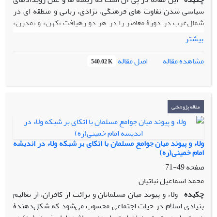
سیاسی شدن تفاوت های فرهنگی، نژادی، زبانی و منطقه ای در
شمال‌غرب در دورۀ معاصر را در هر دو رهیافت «کهن» و «مدرن»
بررسی نماید. تبیین جریان های سیاسی قومی-ملی، رهیافت های
بیشتر
پیچیده تری را درخصوص مسئلۀ ملیّت و ملّت «به طور عام» و قوم
گرایی «به طور خاص» می طلبد. لذا براین اساس، یکی از نظریه‌های
اصل مقاله
مشاهده مقاله
540.02 K
مدل علمی «مایکل هشتر» (به عنوان یک مدل مطلوب) با تبیین
ساختاری (یعنی تأثیر توسعة ناموزون) برای تحلیل قوم گرایی در
آذربایجان، استخوان بندی و مسیر مقاله را تشکیل می دهد. مقالۀ
پیش رو تنوعات قومی، فرهنگی و هویتی در ایران را نعمتی بزرگ
مقاله پژوهشی
می داند. زیرا بقا، تداوم و عرض اندام ایران در صحنه های مختلف،
قائم به تنوعات آن می باشد. نتایج به دست آمده در مقاله، تأثیر
مستقیم شاخص ها و متغیرهای برآمده از نظریۀ توسعة ناموزون
ولاء و پیوند میان جوامع مسلمان با اتکای بر شبکه ولاء در اندیشه
منطقه ای در ظهور و تداوم تحولات ناسیونالیستی و قوم گرایانه در
امام خمینی(ره)
آذربایجان در سدۀ اخیر را نشان می‌دهد.
صفحه
49-71
محمد اسماعیل نباتیان
چکیده
ولاء و پیوند میان مسلمانان و برائت از کافران، از تعالیم
بنیادی اسلام در حیات اجتماعی محسوب می‌شود که شکل‌دهندۀ