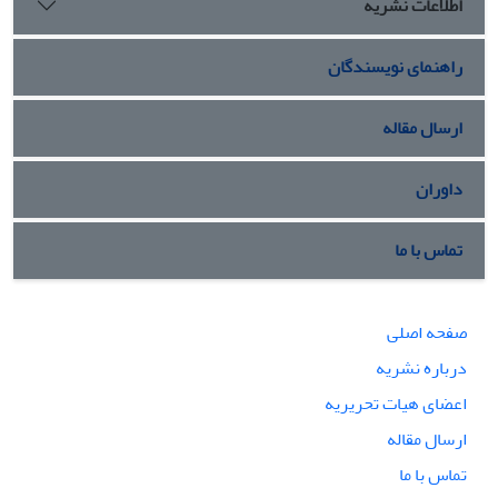
اطلاعات نشریه
پاسخگویی به این پرسش است که شیعیان یمن چه نقشی در
رقابتهای ژئوپولیتیک منطقه ای بین ایران و عربستان خواهند
داشت. بدین منظور با استفاده از اسناد و اطلاعات گردآوری شده و
راهنمای نویسندگان
به روش توصیفی- تحلیلی محتوا به بررسی روابط متغیرهای مورد
نظر پرداخته شدهاست.
ارسال مقاله
داوران
تماس با ما
صفحه اصلی
درباره نشریه
اعضای هیات تحریریه
ارسال مقاله
تماس با ما