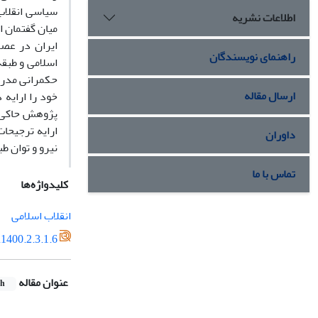
سیاسی انقلاب
اطلاعات نشریه
میان گفتمان ا
ایران در عص
راهنمای نویسندگان
اسلامی و طبق
حکمرانی مدرن
ارسال مقاله
خود را ارایه 
پژوهش حاکی ا
ارایه ترجیحا
داوران
نیرو و توان ط
تماس با ما
کلیدواژه‌ها
انقلاب اسلامی
1400.2.3.1.6
عنوان مقاله
sh