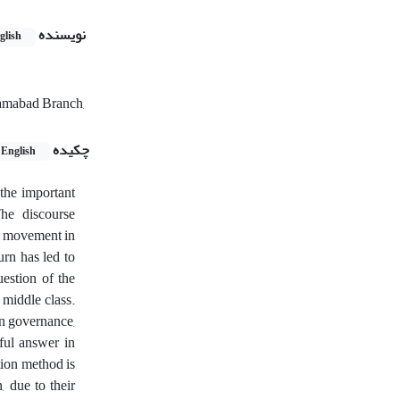
نویسنده
glish
rramabad Branch,
چکیده
English
 the important
The discourse
al movement in
urn has led to
uestion of the
 middle class.
ern governance,
ful answer in
tion method is
, due to their