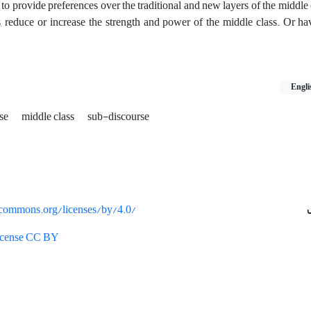
 to provide preferences over the traditional and new layers of the middle c
s, reduce or increase the strength and power of the middle class. Or h
Engli
rse
middle class
sub-discourse
vecommons.org/licenses/by/4.0/
License CC BY