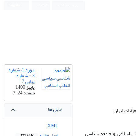
ورود به سامانه
ثبت نام
English
دوره 2، شماره
3 - شماره
پیاپی 7
پاییز 1400
صفحه
7-24
فایل ها
آباد، ایران
XML
اب اسلامی و جامعه شناسی
اصل مقاله
432.36 K