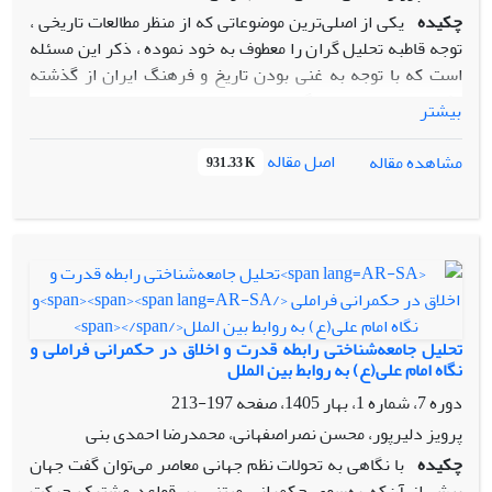
چکیده
یکی از اصلی‌ترین موضوعاتی که از منظر مطالعات تاریخی ،
توجه قاطبه تحلیل گران را معطوف به خود نموده ، ذکر این مسئله
است که با توجه به غنی بودن تاریخ و فرهنگ ایران از گذشته
تاکنون ، سهروردی چگونه و با چه اصولی می خواهد از منابع
بیشتر
فرهنگی و فکری ایران باستان بهره برداری نموده و این اصول را
در قالب یک نظام اندیشه سیاسی منسجم و نوین تبیین و تحلیل
اصل مقاله
مشاهده مقاله
931.33 K
نماید. سوال این است که تبیین سهروردی از اصول و ارزشهای
نظام اندیشه سیاسی ایرانشهری ، چه تاثیری بر فهم ما از حکمرانی
و عدالت در این نظام داشته است؟ بنظر می رسد که سهروردی با
بهره گیری از مفهوم حکمت اشراقی ، اصول و ارزشهای نظام
اندیشه سیاسی ایرانشهری را به گونه ای تبیین و تفسیر نموده که
بر پایه آن ، حکمرانی متوازن و عادلانه به عنوان یک اصل اصولی در
سیاست معرفی شده است. پژوهش حاضر از نوع بنیادی و با روش
تحلیل جامعه‌شناختی رابطه قدرت و اخلاق در حکمرانی فراملی
و
کیفی و رویکرد توصیفی – تحلیلی و به شیوه کتابخانه ای –
نگاه امام علی(ع) به روابط بین الملل
اسنادی(فیش برداری) طراحی و تدوین شده است. هدف از این
دوره 7، شماره 1، بهار 1405، صفحه
197-213
پژوهش تبیین اندیشه سهروردی از نظام اندیشه سیاسی
پرویز دلیرپور، محسن نصراصفهانی، محمدرضا احمدی بنی
ایرانشهری در ایران باستان می باشد. یافته ها نشان می دهند که
چکیده
با نگاهی به تحولات نظم جهانی معاصر می‌توان گفت جهان
سهروردی با تلفیق حکمت اشراقی و میراث فرهنگی ایران باستان ،
بیش از آن‌که به‌سوی حکمرانی مبتنی بر قواعد مشترک حرکت