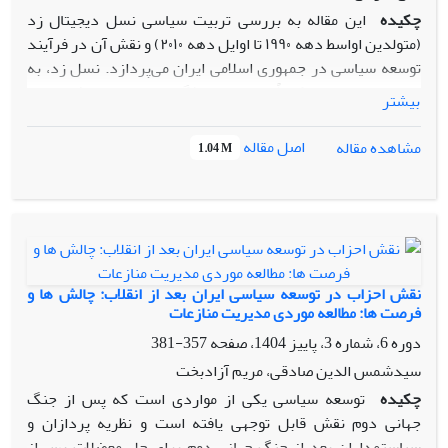
چکیده
این مقاله به بررسی تربیت سیاسی نسل دیجیتال زد
(متولدین اواسط دهه ۱۹۹۰ تا اوایل دهه ۲۰۱۰) و نقش آن در فرآیند
توسعه سیاسی در جمهوری اسلامی ایران می‌پردازد. نسل زد، به
عنوان اولین نسل کاملاً دیجیتال، ویژگی‌های منحصربه‌فردی در
بیشتر
نحوه دریافت اطلاعات، شکل‌گیری هویت و تعامل با مسائل سیاسی
دارد. همچنین این تحقیق، تلاش دارد تا با تکیه بر مبانی نظری
اصل مقاله
مشاهده مقاله
1.04 M
جامعه‌پذیری سیاسی، مفهوم فرهنگ سیاسی دیجیتال و ویژگی‌های
نسل زد، چگونگی تربیت سیاسی این نسل در بستر جامعه ایران و
تاثیرات بالقوه آن بر مولفه‌های توسعه سیاسی(مانند مشارکت،
پاسخگویی و نهادسازی) مورد تحلیل قرار دهد. یافته‌ها و نتایج که
براساس مطالعه اسناد، مقالات علمی، گزارش‌ها و تحلیل محتوای
رسانه‌های مرتبط با نسل زد مانند شبکه‌های اجتماعی و پلتفرم‌های
نقش احزاب در توسعه سیاسی ایران بعد از انقلاب: چالش ها و
آنلاین به دست آمده، نشان می‌دهد که تربیت سیاسی نسل زد در
فرصت ها: مطالعه موردی مدیریت منازعات
ایران با چالش‌ها و فرصت‌های متعددی روبروست؛ از یک سو،
دوره 6، شماره 3، پاییز 1404، صفحه
357-381
دسترسی گسترده به اطلاعات و پتانسیل بالای مشارکت دیجیتال
سیدشمس الدین صادقی، مریم آزادبخت
می‌تواند به عنوان پیشران توسعه سیاسی عمل کند، اما از سوی
چکیده
توسعه سیاسی یکی از مواردی است که پس از جنگ
دیگر، شکاف نسلی، مواجهه با اطلاعات غیردقیق و گاهی ناامیدی از
جهانی دوم نقش قابل توجهی یافته است و نظریه پردازان و
اثربخشی کنش سیاسی، می‌تواند به مانعی برای این فرآیند تبدیل
سیاستمداران بعد از جنگ جهانی دوم برای حل معضلات پس از