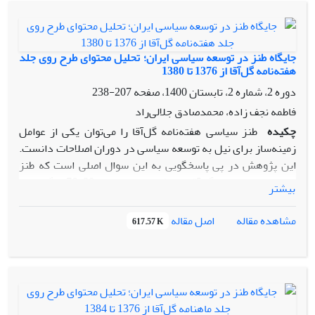
ایران هستیم. در جهت تحلیل این موضوع، از نظریه‌ی هانتینگتون
و نظریه‌ی شکاف‌های اجتماعی استفاده می‌شود، نگارنده بر این نظر
است که ویژگی‌هایی همچون ناآگاهی توده‌ها، بالانشینی
روشنفکران و کوتاهی آنان در همراه‌سازی توده‌ها و از سوی دیگر
جایگاه طنز در توسعه سیاسی ایران؛ تحلیل محتوای طرح روی جلد
تعارضات ایدئولوژیک و رقابت‌های غیرنهادمند نخبگان و احزاب به
هفته‌نامه گل‌آقا از 1376 تا 1380
ناکامی منجر شد.
دوره 2، شماره 2، تابستان 1400، صفحه
207-238
فاطمه نجف زاده، محمدصادق جلالی‌راد
چکیده
طنز سیاسی هفته‌نامه گل‌آقا را می‌توان یکی از عوامل
زمینه‌ساز برای نیل به توسعه سیاسی در دوران اصلاحات دانست.
این پژوهش در پی پاسخگویی به این سوال اصلی است که طنز
سیاسی هفته‌نامه گل‌آقا در فاصله سال‌های 80-76 چگونه بر
بیشتر
توسعه‌ی سیاسی ایران تأثیرگذار بوده است. فرضیه‌‌ای که بر
اساس مطالعه بررسی شد این است که "طنز سیاسی هفته‌نامه
اصل مقاله
مشاهده مقاله
617.57 K
گل‌آقا بستر انتقادپذیری و تسامح و در نتیجه ارتقاء توسعه سیاسی
ایران در سال‌های 1376 تا 1380 را فراهم کرده است" تحلیل
محتوای هفته‌نامه گل‌آقا به روش اسنادی، کتابخانه‌ای و مصاحبه
انجام گرفته و به این نتیجه رسید که طنز سیاسی با توجه به دارا
بودن محورهای مشترک با شاخص‌های توسعه سیاسی و در نتیجه