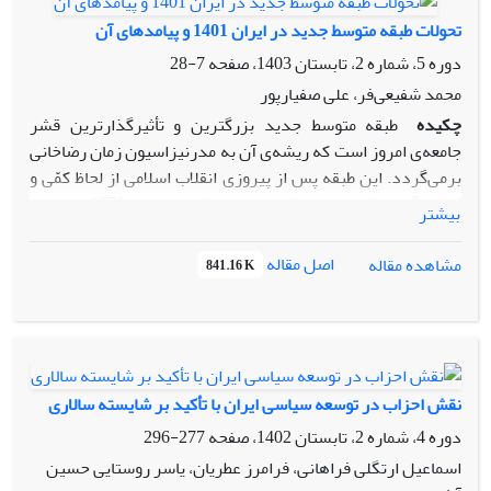
تاریخی احزاب سیاسی، مختصات و کارویژه‌های آن‌ها و همچنین
تحولات طبقه متوسط جدید در ایران 1401 و پیامدهای آن
دلایل عدم موفقیت احزاب سیاسی در ایران، با بهره‌برداری از
دوره 5، شماره 2، تابستان 1403، صفحه
7-28
منابع کتابخانه‌ای، سه دیدگاه فوق‌الذکر را مورد بررسی قرار داده
و امکان جمع میان این دیدگاه‌ها را، علی‌الخصوص در مورد فعالیت
محمد شفیعی‌فر، علی صفیارپور
احزاب سیاسی در ایران، مطرح سازد.
چکیده
طبقه متوسط جدید بزرگترین و تأثیرگذارترین قشر
جامعه‌ی امروز است که ریشه‌ی آن به مدرنیزاسیون زمان رضاخانی
برمی‌گردد. این طبقه پس از پیروزی انقلاب اسلامی از لحاظ کمّی و
کیفی گسترش بسیار یافته‌است؛ بویژه از دهه 1370 به بعد،
بیشتر
تحولات آن تأثیرگذاری بیشتری از خود به نمایش گذاشته‌است. طی
سال‌های اخیر و به طور مشخص‌تر از سال 1398 شاهد ایجاد شکاف
اصل مقاله
مشاهده مقاله
841.16 K
بیشتر میان طبقه متوسط جدید و نظام سیاسی جمهوری اسلامی
بوده‌ایم؛ شکافی که بیش از هر چیز نیازمند پاسخگویی به
خواسته­های فزاینده این طبقه از جامعه است. پژوهش حاضر به
دنبال بررسی تحولات این طبقه و پاسخ به این پرسش است که
«طبقه متوسط جدید در ج.ا.ا تا بروز ناآرامی‌های سال 1401 چه
نقش احزاب در توسعه ‌سیاسی ایران با تأکید بر شایسته ‌سالاری
تحولاتی را طی کرده و پیامد آن چیست؟» داده‌های پژوهش نشان
دوره 4، شماره 2، تابستان 1402، صفحه
277-296
می‌دهد که طبقه متوسط جدید در ایران ظرفیت بالایی در ابعاد
گسترده اجتماعی، سیاسی و فرهنگی دارد که می‌تواند مورد
اسماعیل ارتگلی فراهانی، فرامرز عطریان، یاسر روستایی حسین