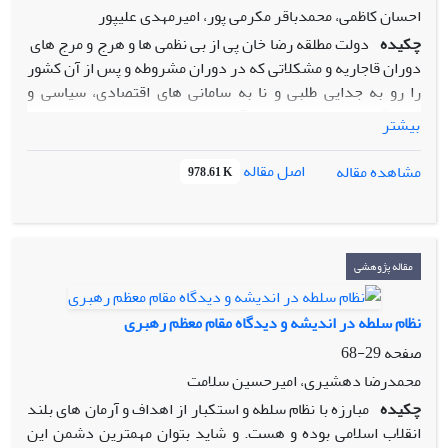
احسان کاظمی، محمدباقر مکرمی پور، امیرمهدی علیپور
چکیده
دولت مطلقه رضا خان پی از بی نظمی ها و هرج و مرج های
دوران قاجاریه و مشکلاتی که در دوران مشروطه و پس از آن کشور
را رو به جدایی طلبی و نا به سامانی های اقتصادی، سیاسی و
فرهنگی پیش می برد، سر برآورد، رضاخان به عنوان دولتی مطلقه
بیشتر
برای سرو سامان دادن به اوضاع مملکت از سوی جناح های
گوناگونی که در کشور وجود داشتند حمایت شد، از جمله
اصل مقاله
مشاهده مقاله
978.61 K
روشنفکران آن دوران، احزاب مانند حزب تجدد، نشریات همچون
ایرانشهر و یا حتی سردمداران حکومتی مانند سیدضیاء با دیدن
دردها و مشکلات جامعه، در پی راه حلی برای آن برآمدند و راه
چاره را تنها روی کارآمدن دولتی مطلقه دانستند. در این مقاله با
مقاله پژوهشی
استفاده از روش توصیفی- تحلیلی در پی بررسی روی کار آمدن
رضاخان براساس نظریه ی بحران اسپریگنز می باشیم. در این
نظام سلطه در اندیشه و دیدگاه مقام معظم رهبری
راستا سؤالی که مطرح می شود این است که شکل گیری دولت
صفحه
29-68
مطلقه رضا خان چگونه قابل تبیین است؟ فرضیه ای که در پاسخ
به آن ارائه شد نیز عبارت است از: شکل گیری دولت مطلقه در
محمدرضا دهشیری، امیرحسین سلامت
ایران دوره رضاخان امری ناگهانی، اتفاقی یا خارجی نبود بلکه
چکیده
مبارزه با نظام سلطه و استکبار از اهداف و آرمان های بلند
برآمده از تفکری اجتماعی بود که بحران را در جامعه آن روز درک
انقلاب اسلامی بوده و هست. و شاید بتوان مهمترین دشمن این