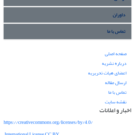
داوران
تماس با ما
صفحه اصلی
درباره نشریه
اعضای هیات تحریریه
ارسال مقاله
تماس با ما
نقشه سایت
اخبار و اعلانات
https://creativecommons.org/licenses/by/4.0/
International License CC BY