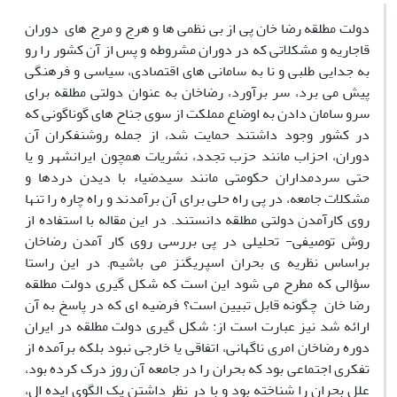
دولت مطلقه رضا خان پی از بی نظمی ها و هرج و مرج های دوران
قاجاریه و مشکلاتی که در دوران مشروطه و پس از آن کشور را رو
به جدایی طلبی و نا به سامانی های اقتصادی، سیاسی و فرهنگی
پیش می برد، سر برآورد، رضاخان به عنوان دولتی مطلقه برای
سرو سامان دادن به اوضاع مملکت از سوی جناح های گوناگونی که
در کشور وجود داشتند حمایت شد، از جمله روشنفکران آن
دوران، احزاب مانند حزب تجدد، نشریات همچون ایرانشهر و یا
حتی سردمداران حکومتی مانند سیدضیاء با دیدن دردها و
مشکلات جامعه، در پی راه حلی برای آن برآمدند و راه چاره را تنها
روی کارآمدن دولتی مطلقه دانستند. در این مقاله با استفاده از
روش توصیفی- تحلیلی در پی بررسی روی کار آمدن رضاخان
براساس نظریه ی بحران اسپریگنز می باشیم. در این راستا
سؤالی که مطرح می شود این است که شکل گیری دولت مطلقه
رضا خان چگونه قابل تبیین است؟ فرضیه ای که در پاسخ به آن
ارائه شد نیز عبارت است از: شکل گیری دولت مطلقه در ایران
دوره رضاخان امری ناگهانی، اتفاقی یا خارجی نبود بلکه برآمده از
تفکری اجتماعی بود که بحران را در جامعه آن روز درک کرده بود،
علل بحران را شناخته بود و با در نظر داشتن یک الگوی ایده ال،