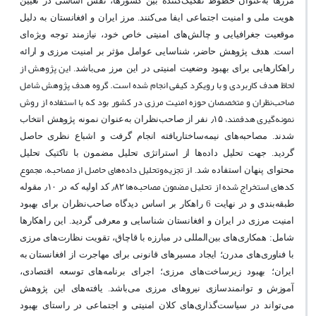
مرزها به‌عنوان خطوط تفکیک‌کننده بین کشورها، نقش اساسی در تعیین
هویت ملی و امنیت اجتماعی ایفا می‌کنند. مرز ایران و افغانستان به دلیل
موقعیت جغرافیایی و چالش‌های امنیتی خاص خود، نیازمند توجه ویژه‌ای
است. هدف پژوهش حاضر، شناسایی عوامل مؤثر بر امنیت مرزی و ارائه
این پژوهش از
راهکارهایی برای بهبود وضعیت امنیتی در این مرز می‌باشد
.
لحاظ هدف کاربردی و با رویکرد کیفی انجام شده است. گروه هدف پژوهش شامل
صاحب‌نظران و متخصصان حوزه امنیت مرزی در کشور بود که با استفاده از روش
نمونه‌گیری هدفمند،
۱۵
٫
نفر از صاحب‌نظران به‌عنوان نمونه پژوهش انتخاب
شدند. مصاحبه‌های نیمه‌ساختاریافته انجام گرفت و اشباع نظری حاصل
گردید. جهت تحلیل داده‌ها از
استراتژی تحلیل مضمون با تاکتیک تحلیل
از تجزیه‌وتحلیل داده‌های حاصل از مصاحبه، مجموع
محتوای پنهان
استفاده شد
.
کدهای استخراج شده از
تحلیل مضمون مصاحبه‌ها
۸۲
٫
کد اولیه که در
۱۰
٫
مقوله
طبقه‌بندی و در نهایت
6
راهکار بر اساس دیدگاه صاحب‌نظران برای بهبود
امنیت مرزی در ایران و افغانستان شناسایی و معرفی گردید. این راهکارها
شامل: همکاری‌های بین‌المللی در مبارزه با قاچاق، تقویت نظارت‌های مرزی
با فناوری‌های مدرن؛ ایجاد مسیرهای قانونی برای مهاجرت از افغانستان
به
ایران؛ بهبود زیرساخت‌های مرزی؛ اجرای برنامه‌های
توسعه اقتصادی،
آموزش
و توانمندسازی نیروهای مرزی می‌باشد. یافته‌های این پژوهش
می‌تواند در سیاست‌گذاری‌های کلان امنیتی و اجتماعی در راستای بهبود