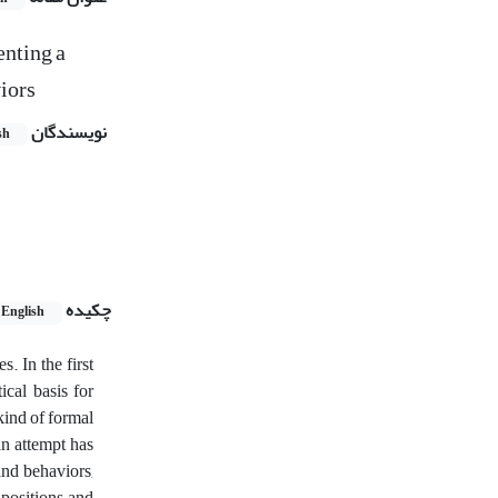
enting a
viors
نویسندگان
sh
چکیده
English
s. In the first
ical basis for
kind of formal
an attempt has
and behaviors,
 positions and