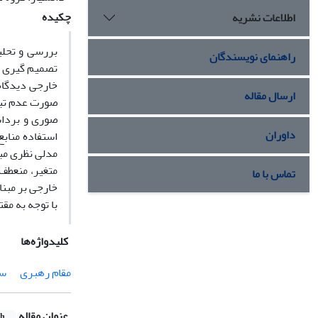
چکیده
اطلاعات نشریه
بررسی و تحلی
راهنمای نویسندگان
تصمیم گیری د
خارجی دیدگاه
ارسال مقاله
صورت عدم تبی
صوری و برداش
داوران
استفاده مناب
مدلی نظری مبت
متغیر، منعطف
تماس با ما
خارجی بر مبنا
با توجه به مق
کلیدواژه‌ها
مقام رهبری
سی
عنوان مقاله
sh