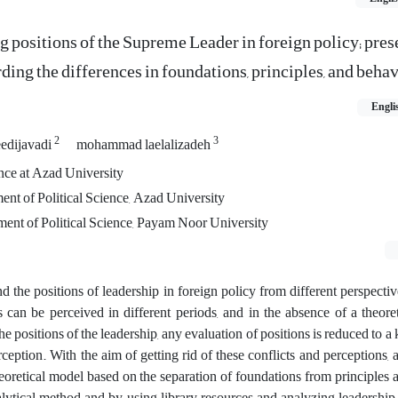
 positions of the Supreme Leader in foreign policy; pres
ding the differences in foundations, principles, and beha
Engli
2
3
edijavadi
mohammad laelalizadeh
ence at Azad University
ent of Political Science, Azad University
ment of Political Science, Payam Noor University
nd the positions of leadership in foreign policy from different perspective
ns can be perceived in different periods, and in the absence of a theoret
e positions of the leadership, any evaluation of positions is reduced to a 
rception. With the aim of getting rid of these conflicts and perceptions, 
oretical model based on the separation of foundations from principles 
lytical method and by using library resources and analyzing leadership