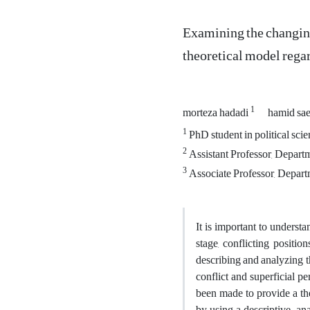
Examining the changing
theoretical model regar
1
morteza hadadi
hamid sae
1
PhD student in political sci
2
Assistant Professor, Departm
3
Associate Professor, Depart
It is important to understa
stage, conflicting positio
describing and analyzing th
conflict and superficial pe
been made to provide a the
by using a descriptive-ana