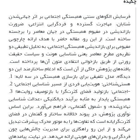
چکیده
فرسایش الگوهای سنتی همبستگی اجتماعی بر اثر جهانی‌شدن
شتابان، مهاجرت گسترده و فردگرایی انتزاعی، ضرورت
بازاندیشی در مفهوم همبستگی در جهان معاصر را برجسته
ساخته است. از این رو، مقاله حاضر با هدف ارائه چارچوبی
مفهومی برای بازاندیشی همبستگی اجتماعی، به تحلیل تطبیقی دو
نظریه‌ی مطرح معاصر یعنی شناسایی هونت و سیاست حقیقت
رورتی از طریق بازخوانی انتقادی متون آن‌ها پرداخته است.
یافته‌های پژوهش حاکی از آن است که ادغام ساختارمند این دو
دیدگاه، مدل تلفیقی برای بازسازی همبستگی در سه لایه: 1.
هستی‌شناختی: هویت‌یابی فردی از مسیر شناسایی اجتماعی؛ 2.
-اجتماعی: بازتولید فضای کثرت‌گرا با بازتوصیف روایت‌ها؛ 3.
همبستگی پایدار به مثابه برآیند دیالکتیکی «عدالت شناسایی
نهادی‌شده» و «شمول گفتمانی»، فراهم می‌آورد. براین اساس
نوآوری پژوهش، در پیوند خلاقانه ساختار و گفتمان در فضای
کثرت‌گرایانه است که تفاوت‌ها را به موتور محرک پیشرفت تبدیل
می‌کند و از این رو راهکاری برای مدیریت چالش‌هایی چون
فردگرایی و بحران‌های هویتی ارائه می‌دهد. در نهایت، پیامدهای