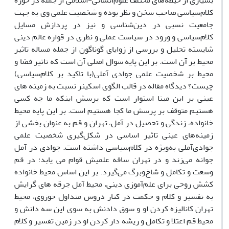
بسیاری از حیطه‌های مختلف علوم‌انسانی-اسلامی از جمله در حوزه
کلام‌سیاسی صاحب سخن و نظر بوده و شخصیت علمی وی به جهت
جامعیت نسبی در دین‌شناسی و نیز در پردازش مسایل
کلام‌سیاسی و ورود در سیاست عملی و نظری در قواره عالم دینی
شایسته تحلیل و بررسی از زوایای گوناگون از جمله مساله تاثیر
محیط بر آن است. بر این پایه سوال اصلی آن است که تاثیر فضا و
محیط بر شخصیت علمی جوادی آملی(با تاکید بر کلام‌سیاسی)
چیست؟ دیدگاه مقاله در قالب الگوی اسکینر نسبت به زمینه های
عینی بر این مبنا استوار است که پرسش اینکه ما چه کسی
هستیم متوقف بر پرسش ما کجا هستیم است. بر این پایه محیط
خانواده، زندگی و تحصیل در آمل، تهران و قم به عنوان بخشی از
زمینه‌های عینی تاثیر اساسی در شکل‌گیری شخصیت علمی
جوادی‌آملی به‌ویژه در کلام‌سیاسی داشته است. جوادی در آمل
جوانه می‌زند و در تهران ساقه علمیش قوام می یابد؛ در قم
وسعت و تکامل و شاخ‌و‌برگ می‌گیرد. بر این اساس محیط خانواده
کشش روحی برای علم‌آموزی دینی، محیط آمل جرقه های گرایش
به تفسیر و کلام و حکمت در کنار دروس متداول حوزوی، محیط
تهران کانالیزه کردن او و سوق دادنش به سوی این سه دانش و
محیط قم اعتلا و تکامل و ریشه دار کردن او در زمین تفسیر و کلام