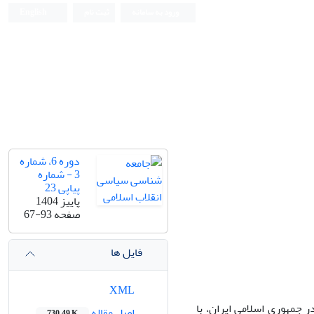
ورود به سامانه
ثبت نام
English
دوره 6، شماره
3 - شماره
پیاپی 23
پاییز 1404
صفحه
67-93
فایل ها
XML
ر جمهوری اسلامی ایران، با
اصل مقاله
730.49 K