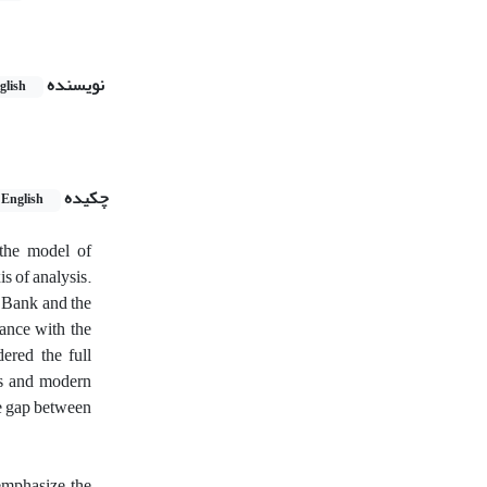
نویسنده
glish
چکیده
English
 the model of
is of analysis.
d Bank and the
nance with the
dered the full
ons and modern
he gap between
emphasize the