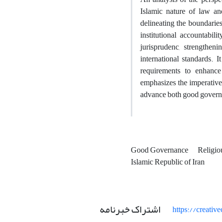
Islamic nature of law an
delineating the boundarie
institutional accountabil
jurisprudenc, strengtheni
international standards. 
requirements to enhance
emphasizes the imperative
advance both good governa
Good Governance
Religi
Islamic Republic of Iran
اشتراک خبرنامه
https://creati