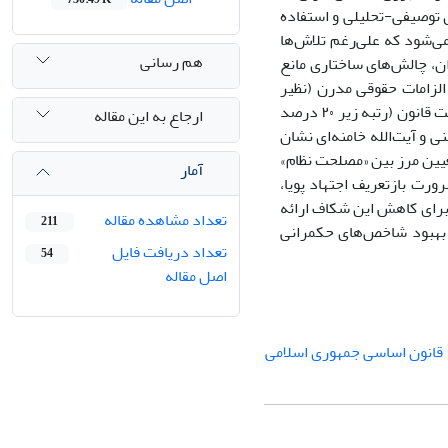
 توصیفی-تحلیلی و استفاده
می‌شود که علی‌رغم تلاش‌ها
هم رسانی
ن، چالش‌های ساختاری مانع
الزامات حقوقی مدرن (نظیر
حقوق بشر و شفافیت) و از سوی دیگر، ضعف در نمره ایران در شاخص-های جهانی حاکمیت قانون (رتبه زیر ۲۰ درصد
ارجاع به این مقاله
 و آیت‌الله خامنه‌ای نشان
تعیین مرز بین «مصلحت نظام»
آمار
ورت بازتعریف اجتهاد پویا،
 برای کاهش این شکاف ارائه
تعداد مشاهده مقاله
211
ی بهبود شاخص‌های حکمرانی
تعداد دریافت فایل
54
اصل مقاله
قانون اساسی جمهوری اسلامی