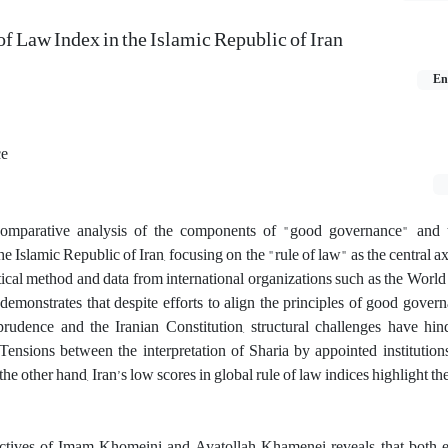
of Law Index in the Islamic Republic of Iran
En
ce
 comparative analysis of the components of "good governance" and
e Islamic Republic of Iran, focusing on the "rule of law" as the central ax
ical method and data from international organizations such as the Worl
demonstrates that despite efforts to align the principles of good gover
prudence and the Iranian Constitution, structural challenges have hin
. Tensions between the interpretation of Sharia by appointed instituti
the other hand, Iran’s low scores in global rule of law indices highlight t
ectives of Imam Khomeini and Ayatollah Khamenei reveals that both 