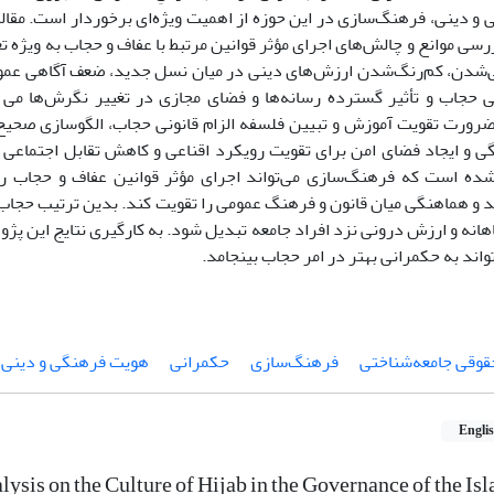
و دینی، فرهنگ‌سازی در این حوزه از اهمیت ویژه‌ای برخوردار است. مقال
ررسی موانع و چالش‌های اجرای مؤثر قوانین مرتبط با عفاف و حجاب به ویژه
ی‌شدن، کم‌رنگ‌شدن ارزش‌های دینی در میان نسل جدید، ضعف آگاهی عمو
 حجاب و تأثیر گسترده رسانه‌ها و فضای مجازی در تغییر نگرش‌ها می 
 ضرورت تقویت آموزش و تبیین فلسفه الزام قانونی حجاب، الگوسازی صحیح
ی و ایجاد فضای امن برای تقویت رویکرد اقناعی و کاهش تقابل اجتماعی 
ده است که فرهنگ‌سازی می‌تواند اجرای مؤثر قوانین عفاف و حجاب را
 و هماهنگی میان قانون و فرهنگ عمومی را تقویت کند. بدین ترتیب حجاب 
هانه و ارزش درونی نزد افراد جامعه تبدیل شود. به کارگیری نتایج این 
واند به حکمرانی بهتر در امر حجاب بینجامد.
قوقی جامعه‌شناختی
فرهنگ‌سازی
حکمرانی
هویت فرهنگی و دینی
Engli
ysis on the Culture of Hijab in the Governance of the Is