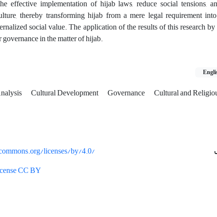
the effective implementation of hijab laws, reduce social tensions, a
ulture, thereby transforming hijab from a mere legal requirement int
ernalized social value. The application of the results of this research b
r governance in the matter of hijab.
Engli
Analysis
Cultural Development
Governance
Cultural and Religiou
vecommons.org/licenses/by/4.0/
License CC BY