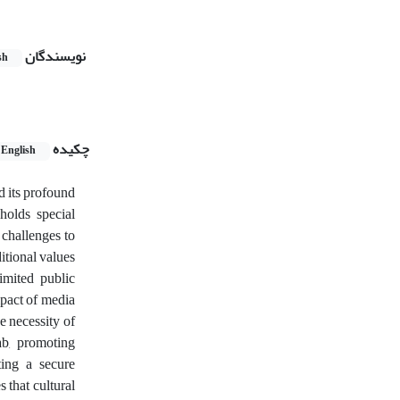
نویسندگان
sh
چکیده
English
d its profound
holds special
 challenges to
itional values
imited public
mpact of media
e necessity of
ab, promoting
ting a secure
 that cultural