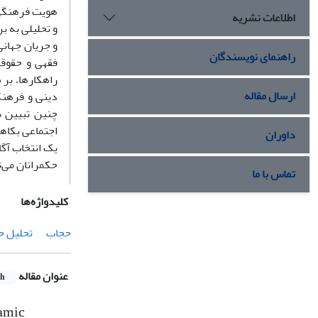
هویت فرهنگی 
اطلاعات نشریه
و تحلیلی به ب
و جریان جهان
راهنمای نویسندگان
فقهی و حقوقی
راهکارها، بر
ارسال مقاله
دینی و فرهنگ
چنین تبیین ش
اجتماعی بکاهد
داوران
یک انتخاب آگا
حکمرانان می‌ت
تماس با ما
کلیدواژه‌ها
حجاب
تحلیل ح
عنوان مقاله
sh
lamic