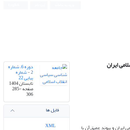
ورود به سامانه
ثبت نام
English
امی ایران
دوره 6، شماره
2 - شماره
پیاپی 22
تابستان 1404
صفحه
285-
306
فایل ها
XML
ی ایران و پیوند عمیق آن با