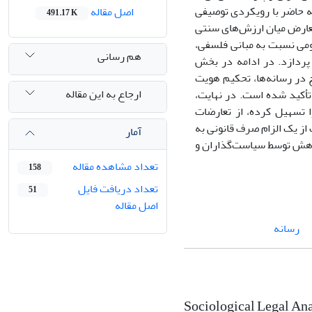
ه حاضر با رویکردی توصیفی
اصل مقاله
491.17 K
 تعارض میان ارزش‌های سنتی
می نسبت به مبانی فلسفی،
هم رسانی
پردازد. در ادامه در بخش
 در رسانه‌ها، تحکیم هویت
ارجاع به این مقاله
تأکید شده است. در نهایت،
 تسهیل کرده، از تعارضات
از یک الزام صرف قانونی به
آمار
پژوهش توسط سیاست‌گذاران و
تعداد مشاهده مقاله
158
تعداد دریافت فایل
51
اصل مقاله
رسانه‌
Sociological Legal Anal