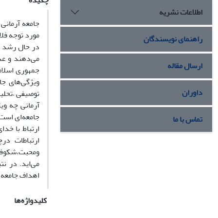
چکیده
اطلاعات نشریه
جامعه آرمانی
مورد توجه فلا
راهنمای نویسندگان
در حال رشد و
می‌دهند و عدا
ارسال مقاله
جمهوری اسلامی
ویژگی‌های جا
داوران
توصیفی –تحلی
آرمانی چه وی
جامعه‌ای است 
تماس با ما
ارتباط با خدای
ارتباطات‌ د
ومحبت،شکوفای
می‌اید. در ن
اهداف جامعه 
کلیدواژه‌ها