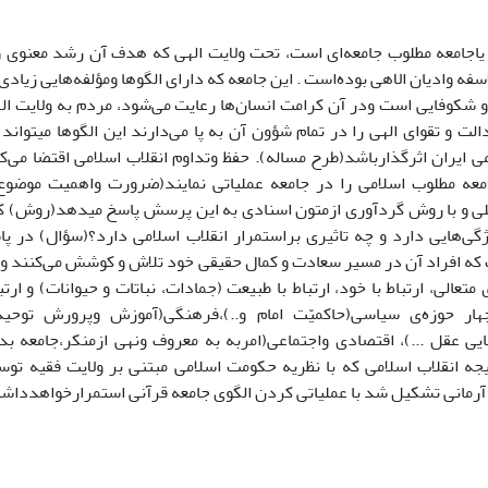
 یاجامعه مطلوب جامعه‌ای است، تحت ولایت الهی که هدف آن رشد معنوی 
سفه وادیان الاهی بوده‌است . این جامعه که دارای الگوها ومؤلفه‌هایی زیادی
 شکوفایی است ودر آن کرامت انسان‌ها رعایت می‌شود، مردم به ولایت الهی
لت و تقوای الهی را در تمام شؤون آن به پا می‌دارند این الگوها میتوان
 ایران اثرگذارباشد(طرح مساله). حفظ وتداوم انقلاب اسلامی اقتضا می‌کن
معه مطلوب اسلامی را در جامعه عملیاتی نمایند(ضرورت واهمیت موضو
لی و با روش گردآوری ازمتون اسنادی به این پرسش پاسخ میدهد(روش) که
ژگی‌هایی دارد و چه تاثیری براستمرار انقلاب اسلامی دارد؟(سؤال) در پا
که افراد آن در مسیر سعادت و کمال حقیقی خود تلاش و کوشش می‌کنند و د
 متعالی، ارتباط با خود، ارتباط با طبیعت (جمادات، نباتات و حیوانات) و ارت
رچهار حوزه‌ی سیاسی(حاکمیّت امام و..)،فرهنگی(آموزش وپرورش توحی
ی عقل ...)، اقتصادی واجتماعی(امربه به معروف ونهی ازمنکر،جامعه بد
تیجه انقلاب اسلامی که با نظریه حکومت اسلامی مبتنی بر ولایت فقیه تو
آرمانی تشکیل شد با عملیاتی کردن الگوی جامعه قرآنی استمرارخواهدداشت