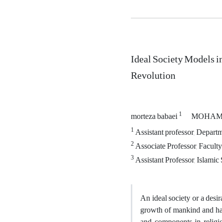
Ideal Society Models in
Revolution
1
morteza babaei
MOHAMA
1
Assistant professor, Departm
2
Associate Professor, Facult
3
Assistant Professor, Islamic
An ideal society or a desir
growth of mankind and has
and components in religio