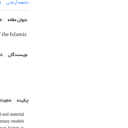
جامعه آرمانی
ق
عنوان مقاله
sh
 the Islamic
نویسندگان
sh
چکیده
English
l and material
s many models
uman beings is