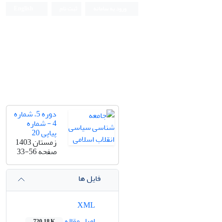
ورود به سامانه
ثبت نام
English
دوره 5، شماره
4 - شماره
پیاپی 20
زمستان 1403
صفحه
33-56
فایل ها
XML
اصل مقاله
720.18 K