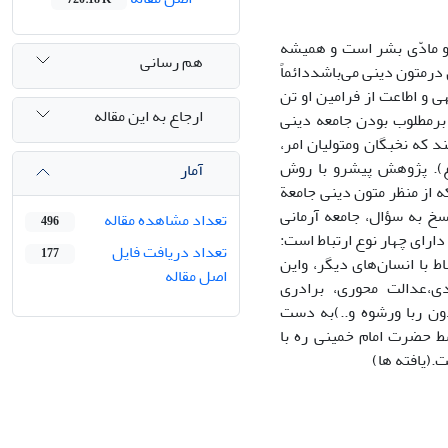
و مادّی بشر است و همیشه
هم رسانی
 درمتون دینی می‌باشددائماً
 و اطاعت از فرامین او تن
ارجاع به این مقاله
د برمطلوب بودن جامعه دینی
د که نخبگان ومتولیان امر،
ع). پژوهش پیشرو با روش
آمار
 از منظر متون دینی جامعة
سخ به سؤال، جامعه آرمانی
تعداد مشاهده مقاله
496
ارای چهار نوع ارتباط است:
تعداد دریافت فایل
177
باط با انسان‌های دیگر، واین
اصل مقاله
دی،عدالت محوری، برادری
ون ربا ورشوه و..)به دست
سط حضرت امام خمینی ره با
.(یافته ها)