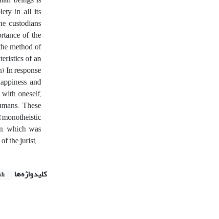
ty in all its
the custodians
ortance of the
 the method of
eristics of an
n) In response
 happiness and
 with oneself,
humans. These
 (monotheistic
on, which was
 the jurist,
کلیدواژه‌ها
sh