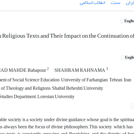
ران
سنت
انقلاب اسلامی
Engli
 Religious Texts and Their Impact on the Continuation of
Engli
2
3
D MAHDE Babapour
SHAHRAM RAHNAMA
ent of Social Science Education, University of Farhangian, Tehran, Iran
y of Theology and Religions, Shahid Beheshti University
 Studies Department, Lorestan University
able society is a society under divine guidance whose goal is the spiritua
 always been the focus of divine philosophers.This society, which ha
us texts, is constantly growing and flourishing, and the dignity of h