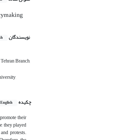
icymaking
نویسندگان
sh
h Tehran Branch,
iversity,
چکیده
English
 promote their
e, they played
 and protests.
herefore, the