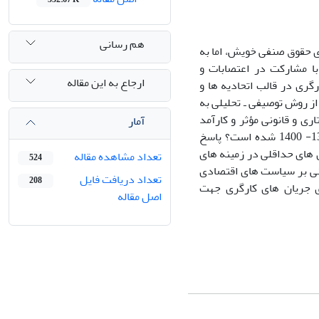
هم رسانی
ای حقوق صنفی خویش، اما به
با مشارکت در اعتصابات و
ارجاع به این مقاله
رگری در قالب اتحادیه ها و
از روش توصیفی ـ تحلیلی به
ری و قانونی مؤثر و کارآمد
آمار
جریان ها و نهادهای کارگری در سیاست گذاری های اقتصادی ایران طی سال های 1370- 1400 شده است؟ پاسخ
ی های حداقلی در زمینه های
تعداد مشاهده مقاله
524
 نهایت نتوانسته است طی سال های 1370 - 1400 اثر چندانی بر سیاست های اقتصادی
تعداد دریافت فایل
208
 جریان های کارگری جهت
اصل مقاله