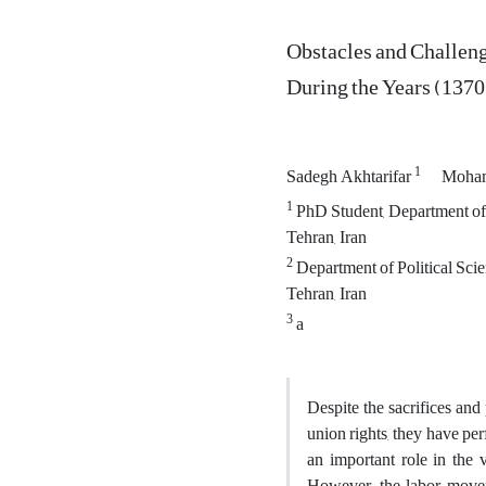
Obstacles and Challen
During the Years (137
1
Sadegh Akhtarifar
Moham
1
PhD Student, Department of P
Tehran, Iran
2
Department of Political Scie
Tehran, Iran
3
a
Despite the sacrifices and
union rights, they have pe
an important role in the 
However, the labor moveme