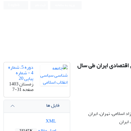
ورود به سامانه
ثبت نام
English
 اقتصادی ایران طی سال
دوره 5، شماره
4 - شماره
پیاپی 20
زمستان 1403
صفحه
7-31
فایل ها
 اسلامی، تهران، ایران
XML
 ایران
اصل مقاله
532.67 K