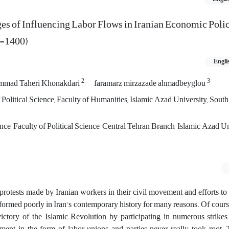
ges of Influencing Labor Flows in Iranian Economic Pol
0-1400)
Engli
2
3
mad Taheri Khonakdari
faramarz mirzazade ahmadbeyglou
olitical Science, Faculty of Humanities, Islamic Azad University, Sout
nce, Faculty of Political Science, Central Tehran Branch, Islamic Azad Un
 protests made by Iranian workers in their civil movement and efforts to
rformed poorly in Iran's contemporary history for many reasons. Of cours
victory of the Islamic Revolution by participating in numerous strikes
nt in the form of labor unions and parties never really took root. T