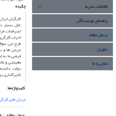
چکیده
اطلاعات نشریه
کارگران ایران
راهنمای نویسندگان
علل بسیار در
اعتراضات فراو
ارسال مقاله
احزاب کارگری 
طرح این سوال 
داوران
فرضی ما به ای
تماس با ما
دولت داشته 
تاثیرگذاری بر
کلیدواژه‌ها
جریان های کارگر
عنوان مقاله
sh