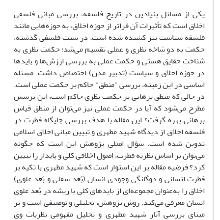
یکی از مسائل بنیادین در تاریخ فلسفه، بررسی مبانی فلسفی
اخلاق است که تأثیرات آن فراتر از حوزه اخلاق، به حوزه‌هایی مانند
فلسفه سیاست نیز کشیده شده است. در سنت فلسفی گذشته،
حکمت به دو شاخه نظری و عملی تقسیم می‌شد؛ حکمت نظری به
شناخت حقایق هستی و حکمت عملی به بررسی ارزش‌ها و بایدها
در حوزه اخلاق و سیاست (تدبیر مدن) اختصاص داشت. مسئله
اساسی در این زمینه، بررسی "منطق" حاکم بر حکمت عملی است.
در حالی که منطق برهانی بر حکمت نظری حاکم است، این پرسش
مطرح می‌شود که آیا در حکمت عملی نیز می‌توان از منطق قیاس
برهانی بهره گرفت؟ این مقاله با هدف بررسی جایگاه فطرت در
فلسفه اخلاق از دیدگاه شهید مطهری و تبیین مبانی اخلاق اسلامی
تدوین شده است. سؤال اصلی پژوهش این است که چگونه
می‌توان بر اساس نظریه فطرت، اصول اخلاقی کلی و پایدار را تبیین
کرد؟ فرضیه مقاله بر این استوار است که شهید مطهری با تکیه بر
فطرت انسانی و دوگانگی وجودی انسان (بُعد سفلی و بُعد عِلوی)
اخلاق را به‌عنوان مجموعه‌ای از بایدهای کلی با ریشه در بُعد علوی
انسان معرفی می‌کند. روش پژوهش، تحلیلی و توصیفی است و بر
مبنای بررسی آثار شهید مطهری و تحلیل مفهومی نظریات وی