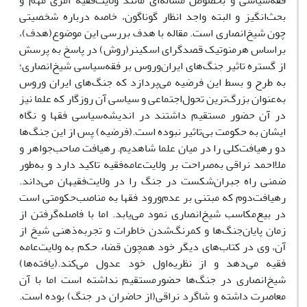
فقه‌سیاسی و بخصوص مساله‌ای مانند ولایت‌فقیه امری مهم و
بحث‌انگیز و البته واجد انظار گوناگون، خاصه درباره شخصیتی
چون شیخ‌انصاری است. مقاله با هدف بررسی این موضوع(هدف)،
بر‌اساس هرمنوتیک قصدگرای‌ اسکینر(روش) در پاسخ به پرسش
از گستره تاثیر جنگ‌های ایران‌وروس بر فقه‌سیاسی شیخ‌انصاری؛
به طرح و بسط این فرضیه می‌پردازد که جنگ‌های ایران وروس
به‌عنوان بزرگ‌ترین تحول‌اجتماعی و سیاسی آن روزگار که علما نیز
در آن حضور مستقیم داشتند در اندیشه‌سیاسی فقها و نگاه
ایشان به حکومت بی‌تاثیر نبوده است.(فرضیه) پس از این جنگ‌ها
دو رهیافت‌کلی را در میان علما شاهدیم. رهیافت صاحب‌جواهر و
ملااحمد نراقی به‌صراحت بر ولایت‌عامه‌فقیه تاکید دارد و به‌طور
ضمنی راه جبران‌شکست در جنگ را در ولایت‌فقیهان می‌داند.
رهیافت‌دوم که مبتنی بر عدم‌ورود فقها به مناصب‌حکومتی است
در بیع‌مکاسب شیخ‌انصاری نمود می‌یابد. اما با فاصله‌گرفتن از
زمان پایان‌جنگ‌ها و کمرنگ‌شدن خاطرات و تجربه‌ذهنی شیخ از
آن، وی در کتاب‌های دیگر خود همچون قضاء حکم به ولایت‌عامه
فقیه می‌دهد و از نظریه‌اول خود عدول می‌کند.(یافته‌ها)
شیخ‌انصاری در جنگ‌ها حضورمستقیم نداشته است اما با آن
معاصرت داشته و شاگرد نراقی(از حاضران در جنگ) بوده است.