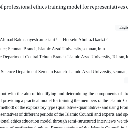
f professional ethics training model for representatives o
Engli
2
3
Ahmad Bakhshayesh ardestani
Hossein Abolfazl karizi
ence, Semnan Branch, Islamic Azad University, semnan, Iran
ce Department, Central Tehran Branch, Islamic Azad University, Tehran, I
al Science Department, Semnan Branch, Islamic Azad University, semnan, 
 out with the aim of identifying and determining the components of th
 providing a practical model for training the members of the Islamic Co
thod) of the exploratory type (qualitative-quantitative) and using Fro
entatives of different periods of the Islamic Council and experts and spec
ssional ethics education model, through semi-structured interviews, we tri
nts of professional ethics. Representation of the Islamic Council in 