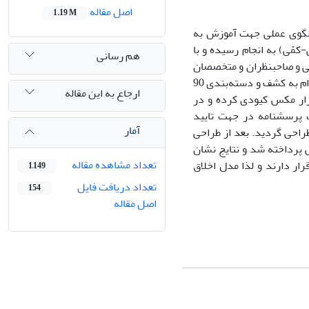
اصل مقاله
1.19 M
الگوی عملی جهت آموزش به
مّی) به انجام رسیده و با
هم رسانی
شورای اسلامی و صاحب‏نظران و متخصصان
در زمینه طراحی مدل آموزش اخلاق حرفه‏ای، از طریق مصاحبه‌های نیمه‌ ساختاریافته، اقدام به کشف و دسته‌بندی 90
ارجاع به این مقاله
ر 10 بُعد با استفاده از نرم افزار مکس کیودی کرده و در
لامی در قالب پرسشنامه در جهت تایید
آمار
طراحی گردید. بعد از طراحی
معادله ساختاری پژوهش پرداخته شد و نتایج نشان
تعداد مشاهده مقاله
ار دارند و لذا مدل اخلاق
1,149
تعداد دریافت فایل
154
اصل مقاله