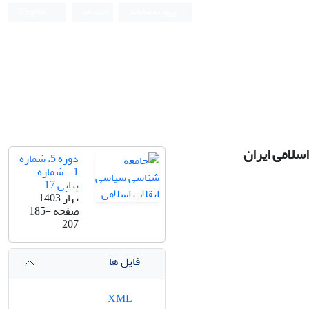
ورود به سامانه
ثبت نام
English
سلامی ایران
دوره 5، شماره
1 - شماره
پیاپی 17
بهار 1403
صفحه
185-
207
فایل ها
XML