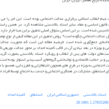
کده تاریخ معاصر، تهران، ایران
 مهم انقلاب اسلامی برقراری عدالت اجتماعی بوده است. این امر را می 
قانون اساسی و مفاد سایر اسناد بالادستی مشاهده کرد. در همین راستا
 تاسیس شده است. بر این اساس سئوال اصلی تحقیق براین مبنا قرار دارد 
ال عدالت اجتماعی چگونه است؟ روش تحقیق در این مقاله کیفی از نوع توص
بخانه‌ای جمع‌آوری شده است. فرضیه مقاله این است که محوریت عدال
 و بویژه در بعد نهادی آن در قالب کمیته امداد بر محور عدالت توزیعی قر
‌های دولت های پس از انقلاب و رویکرد اسناد بالادستی بصورت گزین
 و بر حمایت اقتصادی و توانبخشی گروه‌های آسیب‌پذیر استوار بوده است و
ت اجتماعی به ویژه در طرح های همچون اشتغالزایی و فقرزدایی، همسو با د
ای استحقاق، مشارکت در همکاری اجتماعی و خدمت به اجتماع توسط افراد ا
اسناد بالادستی
جمهوری اسلامی ایران
استحقاق
کمیته امداد
20.1001.1.27835200.