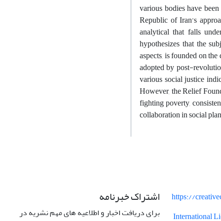
various bodies have been f
Republic of Iran’s approa
analytical that falls und
hypothesizes that the subje
aspects, is founded on the 
adopted by post-revolutio
various social justice ind
However, the Relief Found
fighting poverty, consiste
collaboration in social plan
اشتراک خبرنامه
https://creati
برای دریافت اخبار و اطلاعیه های مهم نشریه در
International 