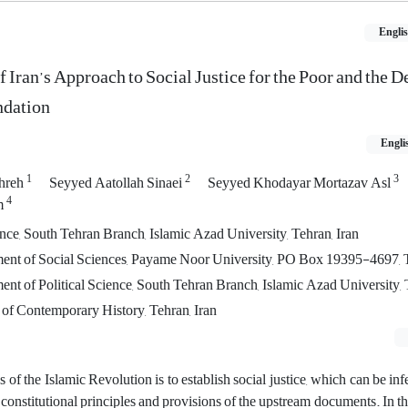
Engli
 Iran’s Approach to Social Justice for the Poor and the 
ndation
Engli
1
2
3
hreh
Seyyed Aatollah Sinaei
Seyyed Khodayar Mortazav Asl
4
m
nce, South Tehran Branch, Islamic Azad University, Tehran, Iran
ment of Social Sciences, Payame Noor University, PO Box 19395-4697, T
ent of Political Science, South Tehran Branch, Islamic Azad University, 
e of Contemporary History, Tehran, Iran
 of the Islamic Revolution is to establish social justice, which can be inf
nstitutional principles and provisions of the upstream documents. In th