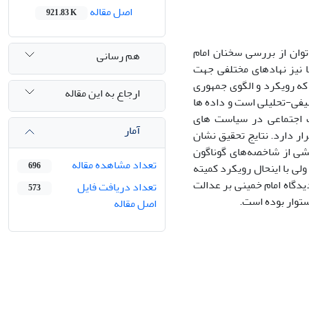
اصل مقاله
921.83 K
توان از بررسی سخنان امام
هم رسانی
 نیز نهادهای مختلفی جهت
که رویکرد و الگوی جمهوری
ارجاع به این مقاله
یفی-تحلیلی است و داده ها
ت اجتماعی در سیاست های
آمار
ار دارد. نتایج تحقیق نشان
شی از شاخصه‌های گوناگون
تعداد مشاهده مقاله
لی با اینحال رویکرد کمیته
696
یدگاه امام خمینی بر عدالت
تعداد دریافت فایل
573
ستوار بوده است.
اصل مقاله