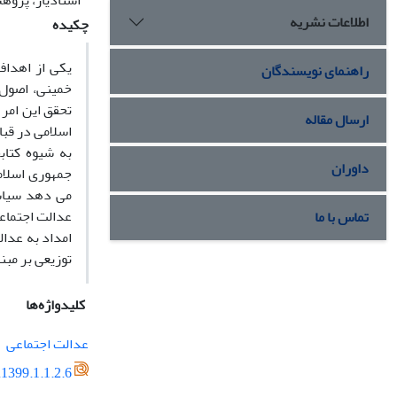
استادیار، پژوهش
اطلاعات نشریه
چکیده
یکی از اهداف
راهنمای نویسندگان
خمینی، اصول 
تحقق این امر
ارسال مقاله
اسلامی در قب
به شیوه کتا
داوران
جمهوری اسلامی
می دهد سیاست
عدالت اجتماعی
تماس با ما
امداد به عدال
توزیعی بر مبن
کلیدواژه‌ها
عدالت اجتماعی
1399.1.1.2.6