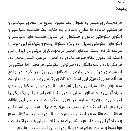
ایران
چکیده
مردم‌سالاری دینی به عنوان یک مفهوم بدیع در فضای سیاسی و
فرهنگی جامعه ما مطرح شده و به مثابه یک فلسفه‌ سیاسی و
الگوی حکومتی خاص و مستقل، در مقابل فلسفه‌های سیاسی و
الگوهای حکومتی بدیل، به ویژه سکولاریسم و بنیادگرایی خود را
عرضه کرده است. مدعای اصلی مردم‌سالاری دینی در ایران این
است که بدون نگاه صرف مادی به اصول عرفی، انسان‌محورانه،
فردگرایانه و سودانگارانه؛ می‌توان حکومتی مردمی، اما مبتنی بر
ارزش‌های دینی و در چارچوب احکام الهی نیز برپا کرد. در واقع
مسأله اصلی تحقیق این است که تاکنون تلاشی جدی، برای مقایسه‌
سه نوع نظام سیاسی بدیل (مردم سالاری دینی، سکولاریسم و
بنیادگرایی) به منظور نشان دادن نقاط افتراق آنها از یکدیگر یا
احیاناً برخی وجوه تشابه آنها صورت نگرفته است. در این مقاله
برآنیم تا با استفاده از روش توصیفی-تحلیلیِ مبتنی بر استدلال
منطقی، به مقایسه تطبیقی بین مردم سالاری دینی با سکولاریسم
و بنیادگرایی بپردازیم تا ضمن احصاء نقاط افتراق و اشتراک آن‌ها،
مولفه‌ها و شاخص‌های مردم‌سالاری دینی را نیز تبیین نماییم.