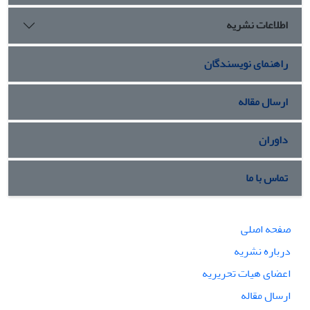
اهداف مادی، بر مبانی دینی و ارزش های الهی و معنوی قوام یافته
اطلاعات نشریه
است. لذا نظام حقوقی جمهوری اسلامی ایران را در مقایسه با
پارادایم های جهانی می­توان یک الگوی نوین، جامع و متعالی قلمداد
کرد.
راهنمای نویسندگان
ارسال مقاله
داوران
تماس با ما
صفحه اصلی
درباره نشریه
اعضای هیات تحریریه
ارسال مقاله