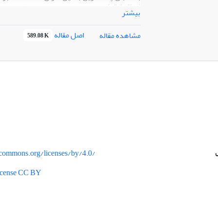
(مدظله العالی)
چه معنایی دارد؟ ابعاد و مؤلفه‌های
بیشتر
راهکارهای ارتقای انسجام ملی از منظر ایشان 
اصل مقاله
مشاهده مقاله
589.08 K
در خصوص انسجام ملی سخنرانی نمودند. بنابرای
به منابع دست اول، یعنی سخنرانی‏های معظم‌له م
تحلیل مضمونی با استناد به سایت مقام معظم ره
اندیشه سیاسی حضرت آیت‌الله العظمی امام خامن
در انسجام ملی را نشان می‌دهد. مؤلفه‌های عوا
و دستگاه‌های دولتی،‌ و ج- مردم می‌باشد. همچن
مشکلات مردم، ب) تشکیل هیأت‌های مذهبی و تو
می‌باشد. عوامل نظامی شامل: الف) همکاری و ه
نظامی در سیاست دفاعی کشور می‌باشد. همچنی
می‌باشد.
vecommons.org/licenses/by/4.0/
License CC BY