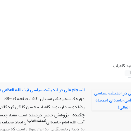
ید کامیاب
1
انسجام ملی در اندیشه سیاسی آیت الله العظمی خا
دوره 3، شماره 4، زمستان 1401، صفحه
63-88
رضا دوستدار، نوید کامیاب، حسن کلاکی کردکلائ
چکیده
پژوهش حاضر درصدد است معنا، چیستی، 
(مدظله العالی)
آیت الله امام خامنه‌ای
و ابعاد مختلف م
به دنبال پاسخگویی به این سوال است که مفهوم 