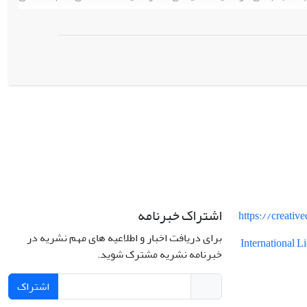
 آن چیست؟ عوامل و موانع مؤثر بر انسجام ملی در جامعه کدامند؟ و
چه می‌باشد؟ روش پژوهش حاضر، کیفی و از نوع تحلیل مضمون (تحلیل
تماتیک) می‌باشد. جامعه آماری در این تحقیق شامل تمامی سخنرانی‌هایی بوده که معظم له از سال ۱۳۶۸ تاکنون ۱۳۹۷
ن روش گردآوری اطلاعات، کتابخانه‏ای به روش فیش‏برداری و مراجعه
ستند به سایت ایشان می‏باشد. بنابراین روش تحلیل یافته‌ها، به شیوه
بری و بیانات ایشان انجام گرفت. نتایج یافته‌های تحقیق در زمینه
(مدظله العالی)
ه‌ای
آثار و عوامل سیاسی، اقتصادی، فرهنگی و اجتماعی را
مل سیاسی شامل الف- رهبری و مرجعیت، ب- اتحاد میان قوای سه گانه
ین عوامل اجتماعی شامل: الف‌) تشکیل اتحادیه‌های صنفی، و توجه به
جه به مسائل معنوی، و ج) ایجاد مراکز و کانون‌های تفریحی سالم
مدلی میان نیروهای مسلح و دولت، و ب‌) استقلال و آمادگی نیروهای
ن عوامل فرهنگی و اقتصادی نیز دارای مؤلفه‌های مرتبط به خود
اشتراک خبرنامه
https://creati
برای دریافت اخبار و اطلاعیه های مهم نشریه در
International 
خبرنامه نشریه مشترک شوید.
اشتراک