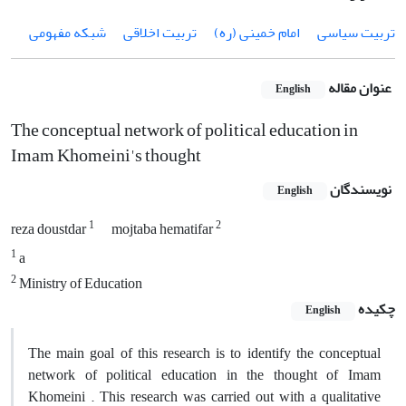
تربیت سیاسی
امام خمینی (ره)
تربیت اخلاقی
شبکه مفهومی
عنوان مقاله
English
The conceptual network of political education in
Imam Khomeini's thought
نویسندگان
English
1
2
reza doustdar
mojtaba hematifar
1
a
2
Ministry of Education
چکیده
English
The main goal of this research is to identify the conceptual
network of political education in the thought of Imam
Khomeini . This research was carried out with a qualitative