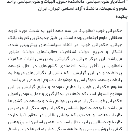
استادیار علوم سیاسی، دانشکده حقوق، الهیات و علوم سیاسی، واحد
علوم و تحقیقات، دانشگاه آزاد اسلامی، تهران، ایران
چکیده
حکمرانی خوب (مطلوب)، در سه دهه اخیر به شدت مورد توجه
محققان علوم اجتماعی بوده ‌است. بر طبق جدیدترین تعریف بانک
جهانی، حکمرانی خوب، در اتخاذ سیاست‌های پیش‌بینی شده،
آشکار و صریح دولت (شفافیت فعالیت‌های دولت) متبلور
می‌باشد؛ این مرکز جهانی در گزارشی به بررسی اثرات حاکمیت
نامطلوب بر تأخیر رشد اقتصادی کشورهای در حال توسعه
پرداخته؛ و در این گزارش ـ که ناشی از نگرانی‌های مربوط به
رابطه توسعه، دموکراسی و موضوعات متنوع اجتماعی می‌باشد ـ
مفهوم حکمرانی خوب را مطرح نموده؛ و نتایج گزارش بر این
موضوع استوار است که، ضعف در به‌کارگیری و عملی نمودن اصول
حکمرانی خوب، یکی از مهمترین موانع رشد و توسعه در کشورها
می‌باشد. با توجه به اصول اساسی حکمرانی خوب، یکی از مهمترین
نظریات معاصر و جدیدی که توانایی بالایی در تحقق آنها دارد؛
نظریة چندسالاری رابرت دال است؛ بر همین اساس: این پژوهش
کیفی با روش بررسی‌ روابط همبستگی میان متغیرها در پی پاسخ