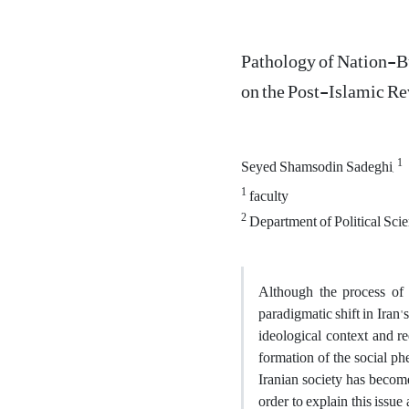
Pathology of Nation-Bu
on the Post-Islamic Re
1
Seyed Shamsodin Sadeghi,
1
faculty
2
Department of Political Sci
Although the process of 
paradigmatic shift in Iran's
ideological context and r
formation of the social ph
Iranian society has become
order to explain this issue