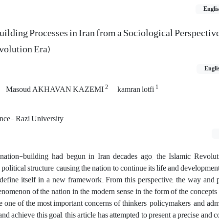
Engli
ilding Processes in Iran from a Sociological Perspectiv
volution Era)
Engli
2
1
Masoud AKHAVAN KAZEMI
kamran lotfi
ence- Razi University
nation-building had begun in Iran decades ago, the Islamic Revolut
 political structure, causing the nation to continue its life and development
edefine itself in a new framework. From this perspective, the way and 
enomenon of the nation in the modern sense in the form of the concepts a
 one of the most important concerns of thinkers, policymakers, and admi
 and achieve this goal, this article has attempted to present a precise and