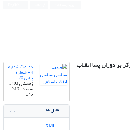
ورود به سامانه
ثبت نام
English
ز بر دوران پسا انقلاب
دوره 5، شماره
4 - شماره
پیاپی 20
زمستان 1403
صفحه
319-
345
فایل ها
XML