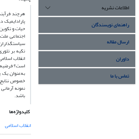
اطلاعات نشریه
هرچند فرآیند 
پارادایمیک د
راهنمای نویسندگان
حیات و تکوین 
اجتماعی ملت 
ارسال مقاله
سیاستگذاران و
تکیه بر تئوری
انقلاب اسلامی
داوران
است؟ فرضیه: م
به‌عنوان یک پ
تماس با ما
خصوص نتایج ای
نمونه آرمانی 
باشد.
کلیدواژه‌ها
انقلاب اسلامی