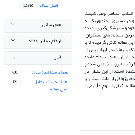
اصل مقاله
1.19 M
د انقلاب اسلامی نوعی شیفت
و در بستری ایدئولوژیک به
هم رسانی
، نحوه و سیرشکل‌گیری پدیده
‌ترین دغدغه‌های متفکران،
ارجاع به این مقاله
ن مقاله تلاش گردیده تا با
 تکوین ملت در ایران پس از
ر ایران، هنوز ناتمام مانده
آمار
فرآیند (پروسه) تلقی شده و
نشده است. از این منظر، در
تعداد مشاهده مقاله
631
ه، پژواکی از ملت است و با
تعداد دریافت فایل
121
اله، کیفی از نوع علّی می-
اصل مقاله