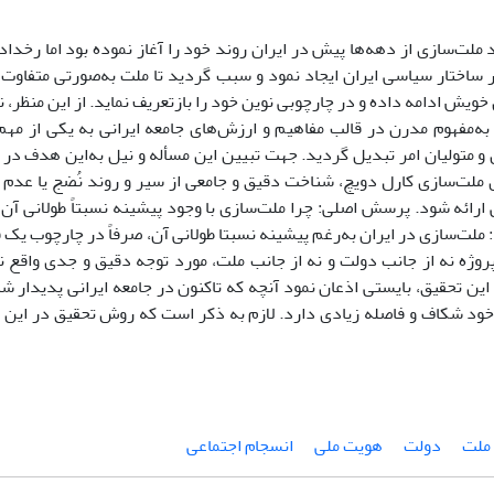
ملت‌سازی از دهه‌ها پیش در ایران روند خود را آغاز نموده بود اما رخدا
ر ساختار سیاسی ایران ایجاد نمود و سبب گردید تا ملت به‌صورتی متفاوت 
خویش ادامه داده و در چارچوبی نوین خود را بازتعریف نماید‌. از این منظر
به‌مفهوم مدرن در قالب مفاهیم و ارزش‌های جامعه ایرانی به یکی از مهم
 متولیان امر تبدیل گردید. جهت تبیین این مسأله و نیل به‌این هدف در ای
 ملت‌سازی کارل ‌دویچ، شناخت دقیق و جامعی از سیر و روند نُضج یا عدم
 ارائه شود. پرسش اصلی: چرا ملت‌سازی با وجود پیشینه نسبتاً طولانی آن د
لت‌سازی در ایران به‌رغم پیشینه نسبتا طولانی آن، صرفاً در چارچوب یک 
روژه نه ‌از جانب دولت و نه ‌از جانب ملت، مورد توجه دقیق و جدی واقع 
ن تحقیق، بایستی اذعان نمود آنچه که تاکنون در جامعه ایرانی پدیدار شد
خود شکاف و فاصله زیادی دارد. لازم به ذکر است که روش تحقیق در این مق
ملت
دولت
هویت ملی
انسجام اجتماعی