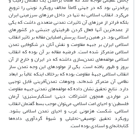
چالش عظیمی مواجه شد که همانا برآمدن یک گفتمان رقیب و
پرقدرتی بود که در جهتی کاملاً مخالف رویکرد نوینی را ترویج
می‌کرد. انقلاب اسلامی نه تنها در داخل مرزهای سرزمینی ایران
بلکه فراتر از مرزهای آن تاثیرات تمدنی متعددی داشت که یکی
از عمده‌ترین آنها فعال کردن ظرفیتهای جنبشی در کشورهای
اسلامی بود. در همین راستا، پرسش اصلیاین مقاله بر تاثیر انقلاب
اسلامی ایران بر جبهه مقاومت و نقش آنان در شکوفایی تمدن
اسلامی متمرکز شده است. فرضیه مقاله بر آن بوده که انقلاب
اسلامی مولفه‌های تمدن‌سازی داشته که در ایران و خارج از آن
بروز و ظهور یافته است. یکی از مولودهای این وجه تمدن ساز
انقلاب اسلامی جبهۀ مقاومت بوده که برخلاف اینکه غالباً بر ابعاد
نظامی آن متمرکز شده‌اند، وجوهات تمدن‌آفرینی قابل توجهی
دارد. نتایج تحقیق نشان داده که مولفه‌های تمدنی‌ جبهه مقاومت
در مواردی همچون اشتراکاتِ دینی؛ استکبارستیزی؛ آرمان
فلسطین؛ و احیای امت اسلامی، می‌توان موجب بسط گفتمان انقلاب
اسلامی، شکست هژمونی غرب و احیای تمدن اسلامی بشود.
رویکرد تحقیق توصیفی-تحلیلی و شیوۀ گردآوری داده‌ها
کتابخانه‌ای و اسنادی بوده است.