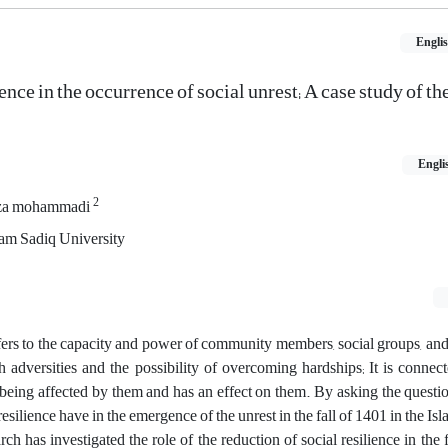
Engli
ience in the occurrence of social unrest; A case study of the
Engli
2
eza mohammadi
am Sadiq University
efers to the capacity and power of community members, social groups, a
h adversities and the possibility of overcoming hardships; It is connec
being affected by them and has an effect on them. By asking the questi
 resilience have in the emergence of the unrest in the fall of 1401 in the I
arch has investigated the role of the reduction of social resilience in the