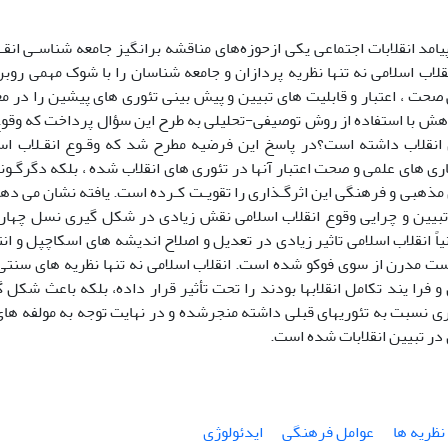
 پیامد انقلابات اجتماعی یکی ازحوزه‌های مناقشه برانگیز جامعه شناسـی ا
قلاب اسلامی نه تنها نظریه پردازان و جامعه شناسان را با شوک مهمی روبر
حت ، اعتبار و قابلیت های تبیین و پیش بینی تئوری های پیشین را در 
هش با استفاده از روش توصیفی-تحلیلی به طرح این سؤال پرداخت که وقوع ا
ی انقلاب داشته است؟در پاسخ این فرضیه مطرح شد که وقـوع انقـلاب اسـل
ی های علمی و صحت اعتبار آنها در تئوری های انقلاب شده ، بلکه دگرگـونی 
مذهبی و فرهنگی این اثرگـذاری را تقویـت کـرده است. یافته نشان می دهد ا
بیین و چرایی وقوع انقلاب اسلامی نقش زیادی در شکل گیری نسل چهار
اً انقلاب اسلامی تاثیر زیادی در تعدیل و اصلاح اندیشه های اسکاچپل و ان
ست مدرن از سوی فوکو شده است. انقلاب اسلامی نه تنها نظریه های سنتی 
و فرا یند تکامل انقلابها بودند را تحت تأثیر قرار داده، بلکه باعث شکل 
ی نسبت به تئوریهای قبلی داشته منجرشده و در نهایت توجه به مولفه های
در تبیین انقلابات شده است.
نظریه ها
عوامل فرهنگی
ایدئولوژی