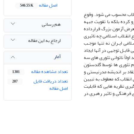
اصل مقاله
546.55 K
نقـلاب محسوب می شود. وقوع
و کرده بلکه با تقویت جبهه
هم رسانی
معرض آزمون بزرگ قرارداده
نقـلاب اسـلامی چه تاثیری
ارجاع به این مقاله
امی ایـران نه تنها موجـب
قابـل توجهی در آنها ایجاد
آمار
ولاً ناتوانی تئوری های سه
م تئوری ها توسط گلدستون
تعداد مشاهده مقاله
تقاد بر اندیشه مدرنیستی و
1,301
انقلاب که معطوف به تبیین
تعداد دریافت فایل
207
گیری نظریه هایی که قابلیت
اصل مقاله
 فرهنگی و تاثیر رهبری در