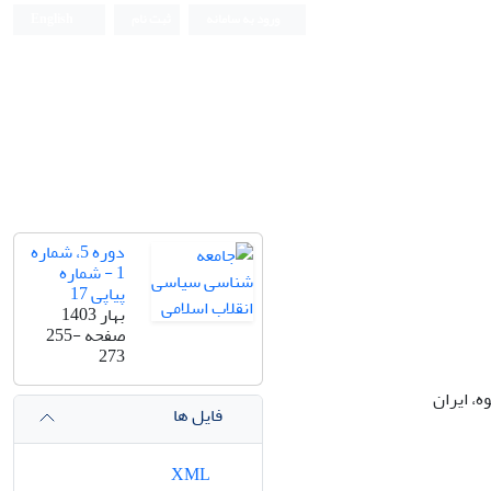
ورود به سامانه
ثبت نام
English
دوره 5، شماره
1 - شماره
پیاپی 17
بهار 1403
صفحه
255-
273
ه، ایران
فایل ها
XML