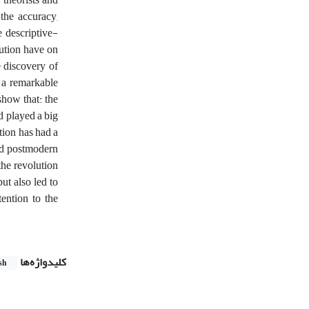
 the accuracy,
e descriptive-
lution have on
e discovery of
d a remarkable
show that: the
d played a big
tion has had a
and postmodern
the revolution
ut also led to
tention to the
کلیدواژه‌ها
sh