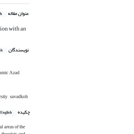
عنوان مقاله
sh
tion with an
نویسندگان
sh
slamic Azad
ity , savadkoh ,
چکیده
English
l areas of the
 theorists and