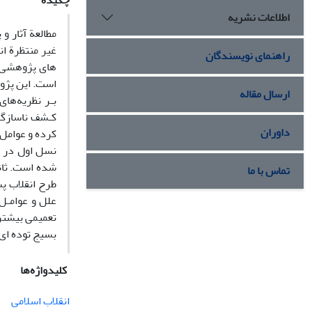
چکیده
اطلاعات نشریه
مطالعة آثار و
غیر منتظرة ان
راهنمای نویسندگان
های پژوهشی ص
است. این پژو
ارسال مقاله
بـر نظریه‌ها
کـشف ناسازگار
داوران
کرده و عوامل 
نسل اول در ت
شده است. ثانی
تماس با ما
طرح انقلاب پ
علل و عوامـل 
تعمیمی بیشتر
بسیج توده ای 
کلیدواژه‌ها
انقلاب اسلامی