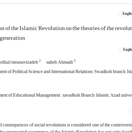
Engli
n of the Islamic Revolution on the theories of the revolu
 generation
Engli
2
3
bolfazl mousavizadeh
saheb Ahmadi
ent of Political Science and International Relations, Swadkoh branch, I
ment of Educational Management , savadkoh Branch, Islamic Azad univers
d consequences of social revolutions is considered one of the controversia
The unexpected occurrence of the Islamic Revolution has not only faced