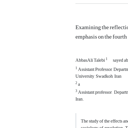
Examining the reflectio
emphasis on the fourth
1
AbbasAli Talebi
sayed a
1
Assistant Professor, Departm
University, Swadkoh, Iran
2
a
3
Assistant professor , Depart
Iran.
The study of the effects an
sociology of revolution. 