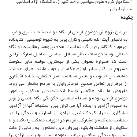
استادیار گروه علوم سیاسی، واحد شیراز، دانشگاه آزاد اسلامی،
شیراز، ایران
چکیده
در این پژوهش موضوع آزادی از نگاه دو اندیشمند شرق و غرب
به نامهای آیت الله نائینی و کارل پوپر به شیوه توصیفی – کتابخانه
ای مورد کنکاش قرار گرفته است. هدف پژوهش مقایسه دو نگاه
متعالی توسط دو صاحب نظر مسائل سیاسی به اصل مبارک آزادی
است که همواره بعنوان یکی از مهمترین مولفه های حکومت
مشروع در کنار سایر لوازم حکمرانی خوب مانند اجرای عدالت،
ممانعت از خشونت و تغییر مسالمت آمیز حاکمان، نشانه آشکاری
از برقراری تعامل صحیح فرمانروایان با مردم بشمار می رود.
مفروض ما نقد حاکمان توسط اندیشمندان مذکور، پیرامون
موضوع آزادی بوده و مسئله اساسی، چگونگی نگاه نائینی و پوپر
به مفهوم آزادی و اینکه آیا می توان بین استنباط آنها از آزادی،
سازگاری برقرار کرد؟ نائینی، آزادی از اسارت و بندگی را در
سلطنت تملیکیه و مشارکت مردم در امورات مملکت را تاکید و با
ستایش از سلطنت ولایتیه، پیروان دین اسلام را به رهایی از ذلت
اسارت و بندگی سلاطین ترغیب نموده است. پوپر نیز آزادی را