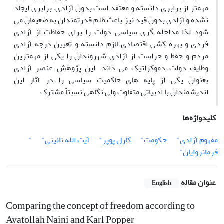
مهمتر از برابری دانسته و معتقد است بدون آزادی، برابری ایجاد
نشده و آزادی بدون قید نیز باعث ظلم قدرتمندان به ضعیفان می
شود لذا مداخله گری سیاسی دولت را برای حفاظت از آزادی
فردی و بهره کشی اقتصادی لازم دانسته و تعیین درجه آزادی
مردم و حفظ و حراست از آزادی شهروندان را یکی از مهمترین
وظایف دولت دموکراتیک می داند. این پژوهش عنصر آزادی
بعنوان یکی از پایه های حاکمیت سیاسی را در آثار این
اندیشمندان با ادبیاتی متفاوت ولی نگاهی نسبتاّّ مشترک
کلیدواژه‌ها
مفهوم آزادی"
حکومت"
کارل پوپر"
آیت الله نائینی"
"
فرمانروایان"
عنوان مقاله
English
Comparing the concept of freedom according to
Ayatollah Naini and Karl Popper