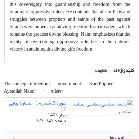
this sovereignty into guardianship and freedom from the
tyranny of oppressive rulers. He contends that all conflicts and
struggles between prophets and saints of the past against
tyrants were aimed at achieving freedom from invaders, which
remains the greatest divine blessing. Naini emphasizes that the
reality of overcoming oppressive rule lies in the nation's
victory in attaining this divine gift: freedom.
کلیدواژه‌ها
English
The concept of freedom"
government"
Karl Popper"
Ayatollah Naini"
"
rulers"
دوره 5، شماره 1 - شماره پیاپی
17
بهار 1403
صفحه
323-345
فایل ها