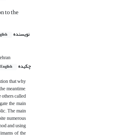
n to the
نویسنده
glish
Tehran
چکیده
English
stion that why
 the meantime,
 others called
igate the main
blic. The main
spite numerous
thod and using
 imams of the