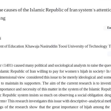
he causes of the Islamic Republic of Iran system's attentio
ing
En
i
ent of Education, Khawaja Nasiruddin Toosi University of Technology, 
ear (1401) caused many political and sociological analysts to raise the que
Islamic Republic of Iran willing to pay for women's hijab in society? In
mensional view, considered this issue to be merely ideological, and some
 to maintain its supporters. The aim of the current research is to invest
importance and necessity of this matter in the system of the Islamic Repu
c Republic system insists so much on observing a social obligation, de
lems? This research investigates this issue with descriptive-analytical me
ngs of the research show that the great importance of hijab among the