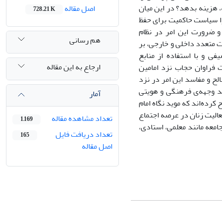
، هزینه بدهد؟ در این میان
اصل مقاله
728.21 K
را سیاست حاکمیت برای حفظ
 ضرورت این امر در نظام
هم رسانی
 متعدد داخلی و خارجی، بر
ی و با استفاده از منابع
ارجاع به این مقاله
ت فراوان حجاب نزد امامین
لح و مفاسد این امر در نزد
ند وجهه‌ی فرهنگی و هویتی
آمار
رده‌اند که موید نگاه امام
الیت زنان در عرصه اجتماع
تعداد مشاهده مقاله
1,169
امعه مانند معلمی، استادی،
تعداد دریافت فایل
165
اصل مقاله