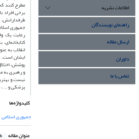
مطرح کنند که 
اطلاعات نشریه
برخی افراد ب
طرفدارانش، 
راهنمای نویسندگان
جمهوری اسلام
رعایت یک واج
ارسال مقاله
کتابخانه‌ای،
انقلاب به عنو
ایشان است، م
داوران
پوشش، اختلال 
و رهبری به م
تماس با ما
نیست و بهترین
پزشکی و ... ،
کلیدواژه‌ها
جمهوری اسلامی
عنوان مقاله
sh