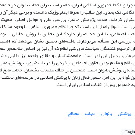
چرا و تا کجا جمهوری اسلامی ایران، حاضر است برای حجاب بانوان در جامعه
ا نگاهی تک بعدی، این مطلب را صرفا ایدئولوژیک دانسته و برخی دیگر آن 
عنوان کردند. هدف پژوهش حاضر، بررسی علل و عوامل اصلی اهمیت و
ی است. سوال اصلی این است که چرا نظام جمهوری اسلامی، با وجود مشکلات
ب اجتماعی، تا این حد اصرار دارد؟ این تحقیق با روش تحلیلی - توصیف
 به بررسی این مسأله می‌پردازد. یافته‌های تحقیق نشان می‌دهد که اهمی
ان ترسیم کنندگان سیاست‌های کلی نظام که آن نیز بر اساس ملاحظه‌ی مصا
همترین دلیل این امر است. جامعه‌شناسان و عقلای جامعه نیز دلایلی مان
نظام و مقدم بودن حقوق اجتماعی بر فردی را در باب ضرورت پوشش، مطرح ک
سأله‌ی پوشش بانوان است. همچنین بر خلاف تبلیغات دشمنان، حجاب مانع فع
 گواه بر این امر، حضور فعال زنان با پوشش اسلامی در عرصه‌های مختلف ج
 به خصوص پس از انقلاب اسلامی ایران است.
پوشش
بانوان
حجاب
مصالح
Engli