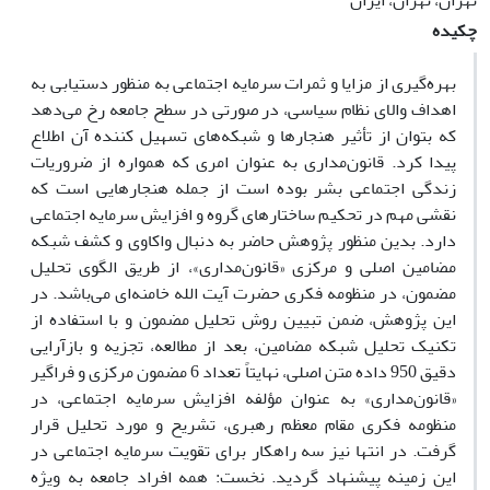
تهران، تهران، ایران
چکیده
بهره‌گیری از مزایا و ثمرات سرمایه اجتماعی به منظور دستیابی به
اهداف والای نظام سیاسی، در صورتی در سطح جامعه رخ می‌دهد
که بتوان از تأثیر هنجارها و شبکه‌های تسهیل کننده آن اطلاع
پیدا کرد. قانون‌مداری به عنوان امری که همواره از ضروریات
زندگی اجتماعی بشر بوده است از جمله هنجارهایی است که
نقشی مهم در تحکیم ساختارهای گروه و افزایش سرمایه اجتماعی
دارد. بدین منظور پژوهش حاضر به دنبال واکاوی و کشف شبکه
مضامین اصلی و مرکزی «قانون‌مداری»، از طریق الگوی تحلیل
مضمون، در منظومه فکری حضرت آیت الله خامنه‌ای می‌باشد. در
این پژوهش، ضمن تبیین روش تحلیل مضمون و با استفاده از
تکنیک تحلیل شبکه مضامین، بعد از مطالعه، تجزیه و بازآرایی
دقیق 950 داده متن اصلی، نهایتاً تعداد 6 مضمون مرکزی و فراگیر
«قانون‌مداری» به عنوان مؤلفه افزایش سرمایه اجتماعی، در
منظومه فکری مقام معظم رهبری، تشریح و مورد تحلیل قرار
گرفت. در انتها نیز سه راهکار برای تقویت سرمایه اجتماعی در
این زمینه پیشنهاد گردید. نخست: همه افراد جامعه به ویژه